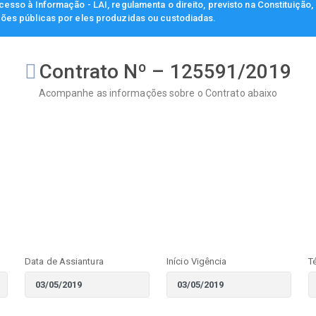
esso à Informação - LAI, regulamenta o direito, previsto na Constituição
ções públicas por eles produzidas ou custodiadas.
Contrato Nº – 125591/2019
Acompanhe as informações sobre o Contrato abaixo
Data de Assiantura
Início Vigência
T