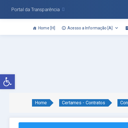
Portal da Transparência
Home [H]
Acesso a Informação [A]
Abrir a barra de ferramentas
Home
Certames - Contratos
Con