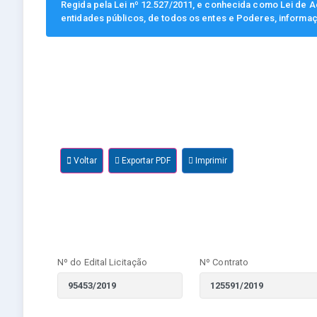
Regida pela Lei nº 12.527/2011, e conhecida como Lei de Ac
entidades públicos, de todos os entes e Poderes, informa
Voltar
Exportar PDF
Imprimir
Nº do Edital Licitação
Nº Contrato