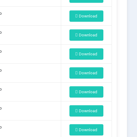
o
Download
o
Download
o
Download
o
Download
o
Download
o
Download
o
Download