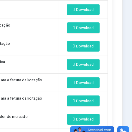
Download
icação
Download
itação
Download
ica
Download
a a feitura da licitação
Download
a a feitura da licitação
Download
alor de mercado
Download