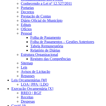
Conhecendo a Lei nº 12.527/2011
Portarias
Decretos
Prestação de Contas
Diário Oficial do Município
Editais
Ofícios
Pessoal
Folha de Pagamento
Folha de Pagamentos – Gestões Anteriores
Tabela Remuneratória
Relatório de Diárias
Estrutura Organizacional
Registro das Competências
Sitemap
Leis
Avisos de Licitação
Repasses
Leis Orçamentárias [M]
LOA | PPA | LDO
Execução Orçamentária [X]
RREO | RGF
Receitas
Despesas
Covid-19