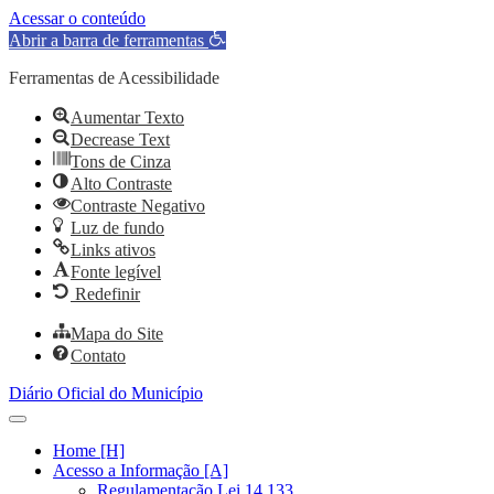
Acessar o conteúdo
Abrir a barra de ferramentas
Ferramentas de Acessibilidade
Aumentar Texto
Decrease Text
Tons de Cinza
Alto Contraste
Contraste Negativo
Luz de fundo
Links ativos
Fonte legível
Redefinir
Mapa do Site
Contato
Diário Oficial do Município
Home [H]
Acesso a Informação [A]
Regulamentação Lei 14.133