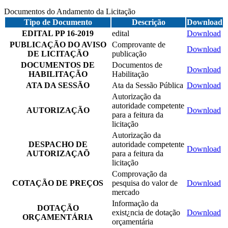
Documentos do Andamento da Licitação
Tipo de Documento
Descrição
Download
EDITAL PP 16-2019
edital
Download
PUBLICAÇÃO DO AVISO
Comprovante de
Download
DE LICITAÇÃO
publicação
DOCUMENTOS DE
Documentos de
Download
HABILITAÇÃO
Habilitação
ATA DA SESSÃO
Ata da Sessão Pública
Download
Autorização da
autoridade competente
AUTORIZAÇÃO
Download
para a feitura da
licitação
Autorização da
DESPACHO DE
autoridade competente
Download
AUTORIZAÇAÕ
para a feitura da
licitação
Comprovação da
COTAÇÃO DE PREÇOS
pesquisa do valor de
Download
mercado
Informação da
DOTAÇÃO
exist¿ncia de dotação
Download
ORÇAMENTÁRIA
orçamentária