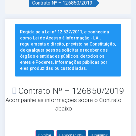
Contrato Nº – 126850/2019
Regida pela Lei nº 12.527/2011, e conhecida
como Lei de Acesso à Informação - LAI,
regulamenta o direito, previsto na Constituição,
de qualquer pessoa solicitar e receber dos
órgãos e entidades públicos, de todos os
entes e Poderes, informações públicas por
eles produzidas ou custodiadas.
Contrato Nº – 126850/2019
Acompanhe as informações sobre o Contrato
abaixo
Voltar
Exportar PDF
Imprimir