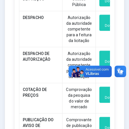
Download
Pública
DESPACHO
Autorização
da autoridade
Download
competente
para a feitura
da licitação
DESPACHO DE
Autorização
AUTORIZAÇÃO
da autoridade
Download
competente
para a feitura
da licitação
COTAÇÃO DE
Comprovação
PREÇOS
da pesquisa
Download
do valor de
mercado
PUBLICAÇÃO DO
Comprovante
AVISO DE
de publicação
Download