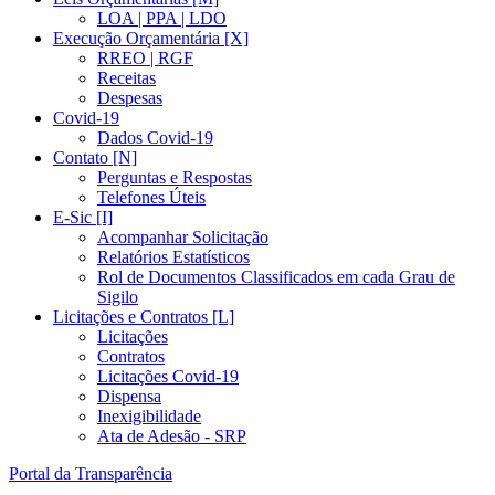
LOA | PPA | LDO
Execução Orçamentária [X]
RREO | RGF
Receitas
Despesas
Covid-19
Dados Covid-19
Contato [N]
Perguntas e Respostas
Telefones Úteis
E-Sic [I]
Acompanhar Solicitação
Relatórios Estatísticos
Rol de Documentos Classificados em cada Grau de
Sigilo
Licitações e Contratos [L]
Licitações
Contratos
Licitações Covid-19
Dispensa
Inexigibilidade
Ata de Adesão - SRP
Portal da Transparência