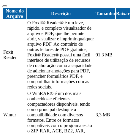
Nome do
Descrição
Tamanho
Baixar
Arquivo
O Foxit® Reader® é um leve,
rápido, e completo visualizador de
arquivos PDF, que lhe permite
abrir, visualizar e imprimir qualquer
arquivo PDF. Ao contrário de
outros leitores de PDF gratuitos,
Foxit
Foxit® Reader® possui uma fácil
91,3 MB
Reader
interface de utilização de recursos
de colaboração como a capacidade
de adicionar anotações para PDF,
preencher formulários PDF, e
compartilhar informações com as
redes sociais.
O WinRAR® é um dos mais
conhecidos e eficientes
compactadores disponíveis, tendo
como principal destaque a
Winrar
compatibilidade com diversos
3,3 MB
formatos. Entre os formatos
compatíveis com o programa estão
o ZIP, RAR, ACE, BZ2, JAR,