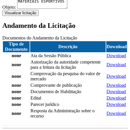
Objeto:
Visualizar licitação
Andamento da Licitação
Documentos do Andamento da Licitação
Tipo de
Descrição
Download
Documento
none
Ata da Sessão Pública
Download
Autorização da autoridade competente
none
Download
para a feitura da licitação
Comprovação da pesquisa do valor de
none
Download
mercado
none
Comprovante de publicação
Download
none
Documentos de Habilitação
Download
none
Edital
Download
none
Parecer jurídico
Download
Resposta da Administração sobre o
none
Download
recurso