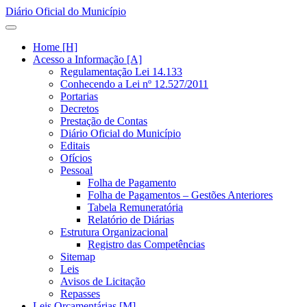
Diário Oficial do Município
Home [H]
Acesso a Informação [A]
Regulamentação Lei 14.133
Conhecendo a Lei nº 12.527/2011
Portarias
Decretos
Prestação de Contas
Diário Oficial do Município
Editais
Ofícios
Pessoal
Folha de Pagamento
Folha de Pagamentos – Gestões Anteriores
Tabela Remuneratória
Relatório de Diárias
Estrutura Organizacional
Registro das Competências
Sitemap
Leis
Avisos de Licitação
Repasses
Leis Orçamentárias [M]