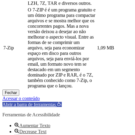
LZH, 7Z, TAR e diversos outros.
O 7-ZIP é é um programa gratuito e
um ótimo programa para compactar
arquivos e se mostra melhor que os
concorrentes pagos. Mas a nova
versão deixou a desejar ao não
melhorar o aspecto visual. Entre as
formas de se comprimir um
7-Zip
arquivo, seja para economizar
1,09 MB
espaço em disco para outros
arquivos, seja para enviá-los por
email, um formato novo tem se
destacado em um segmento
dominado por ZIP e RAR, é o 7Z,
também conhecido como 7-Zip, o
programa que o lançou.
Fechar
Acessar o conteúdo
Abrir a barra de ferramentas
Ferramentas de Acessibilidade
Aumentar Texto
Decrease Text