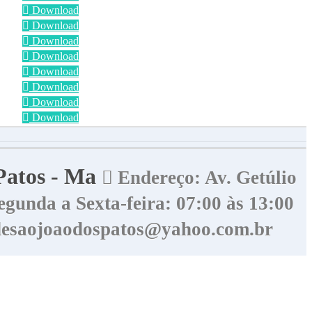
Download
Download
Download
Download
Download
Download
Download
Download
 Patos - Ma
Endereço: Av. Getúlio
gunda a Sexta-feira: 07:00 às 13:00
desaojoaodospatos@yahoo.com.br