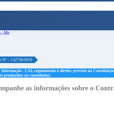
o Nº – 132726/2019
 Informação - LAI, regulamenta o direito, previsto na Constituição,
les produzidas ou custodiadas.
mpanhe as informações sobre o Contr