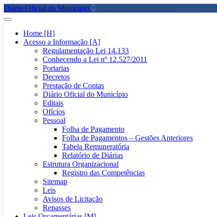
Diário Oficial do Município
Home [H]
Acesso a Informação [A]
Regulamentação Lei 14.133
Conhecendo a Lei nº 12.527/2011
Portarias
Decretos
Prestação de Contas
Diário Oficial do Município
Editais
Ofícios
Pessoal
Folha de Pagamento
Folha de Pagamentos – Gestões Anteriores
Tabela Remuneratória
Relatório de Diárias
Estrutura Organizacional
Registro das Competências
Sitemap
Leis
Avisos de Licitação
Repasses
Leis Orçamentárias [M]