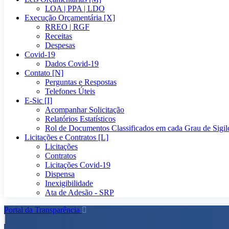
LOA | PPA | LDO
Execução Orçamentária [X]
RREO | RGF
Receitas
Despesas
Covid-19
Dados Covid-19
Contato [N]
Perguntas e Respostas
Telefones Úteis
E-Sic [I]
Acompanhar Solicitação
Relatórios Estatísticos
Rol de Documentos Classificados em cada Grau de Sigil
Licitações e Contratos [L]
Licitações
Contratos
Licitações Covid-19
Dispensa
Inexigibilidade
Ata de Adesão - SRP
Portal da Transparência