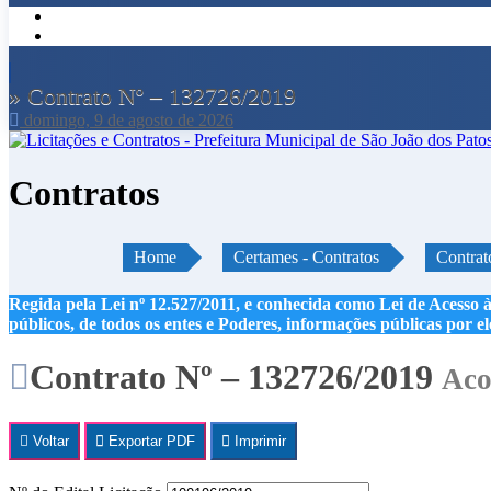
» Contrato Nº – 132726/2019
domingo, 9 de agosto de 2026
Contratos
Home
Certames - Contratos
Contrat
Regida pela Lei nº 12.527/2011, e conhecida como Lei de Acesso à
públicos, de todos os entes e Poderes, informações públicas por e
Contrato Nº – 132726/2019
Aco
Voltar
Exportar PDF
Imprimir