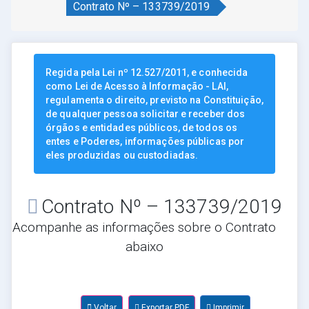
Contrato Nº – 133739/2019
Regida pela Lei nº 12.527/2011, e conhecida
como Lei de Acesso à Informação - LAI,
regulamenta o direito, previsto na Constituição,
de qualquer pessoa solicitar e receber dos
órgãos e entidades públicos, de todos os
entes e Poderes, informações públicas por
eles produzidas ou custodiadas.
Contrato Nº – 133739/2019
Acompanhe as informações sobre o Contrato
abaixo
Voltar
Exportar PDF
Imprimir