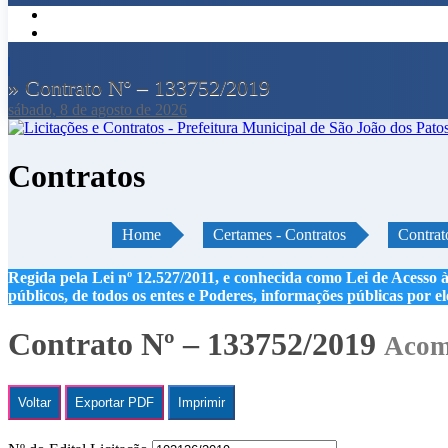
» Contrato Nº – 133752/2019
sábado, 8 de agosto de 2026
Contratos
Home
Certames - Contratos
Contrat
Regida pela Lei nº 12.527/2011, e conhecida como Lei de Acesso à
públicos, de todos os entes e Poderes, informações públicas por e
Contrato Nº – 133752/2019
Acomp
Voltar
Exportar PDF
Imprimir