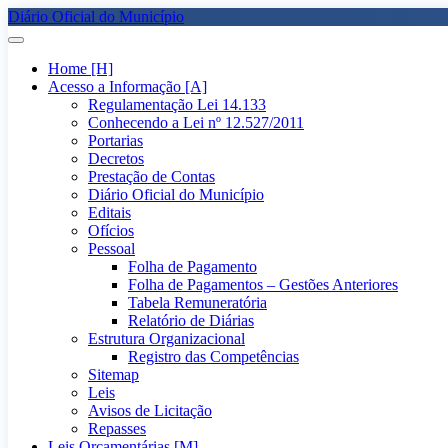
Diário Oficial do Município
Home [H]
Acesso a Informação [A]
Regulamentação Lei 14.133
Conhecendo a Lei nº 12.527/2011
Portarias
Decretos
Prestação de Contas
Diário Oficial do Município
Editais
Ofícios
Pessoal
Folha de Pagamento
Folha de Pagamentos – Gestões Anteriores
Tabela Remuneratória
Relatório de Diárias
Estrutura Organizacional
Registro das Competências
Sitemap
Leis
Avisos de Licitação
Repasses
Leis Orçamentárias [M]