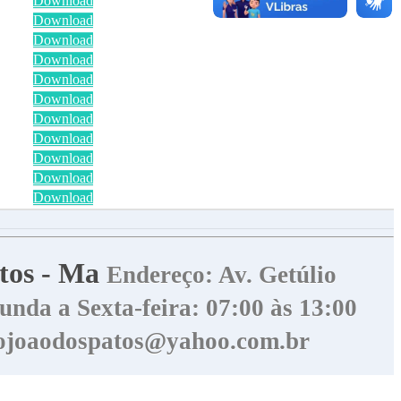
Download
Download
Download
Download
Download
Download
Download
Download
Download
Download
Download
atos - Ma
Endereço: Av. Getúlio
nda a Sexta-feira: 07:00 às 13:00
aojoaodospatos@yahoo.com.br