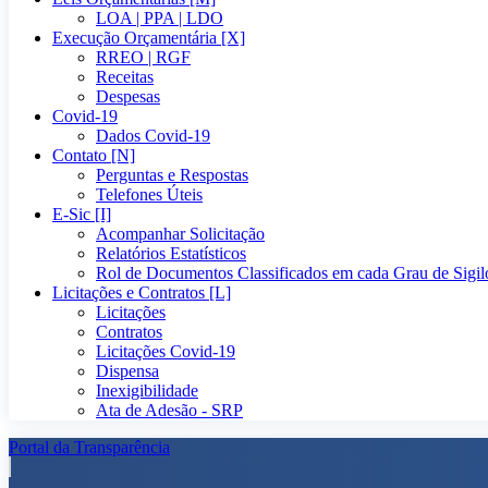
LOA | PPA | LDO
Execução Orçamentária [X]
RREO | RGF
Receitas
Despesas
Covid-19
Dados Covid-19
Contato [N]
Perguntas e Respostas
Telefones Úteis
E-Sic [I]
Acompanhar Solicitação
Relatórios Estatísticos
Rol de Documentos Classificados em cada Grau de Sigil
Licitações e Contratos [L]
Licitações
Contratos
Licitações Covid-19
Dispensa
Inexigibilidade
Ata de Adesão - SRP
Portal da Transparência