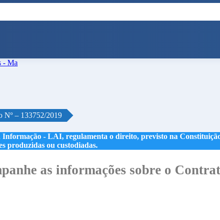
o Nº – 133752/2019
 Informação - LAI, regulamenta o direito, previsto na Constituição,
les produzidas ou custodiadas.
anhe as informações sobre o Contrat