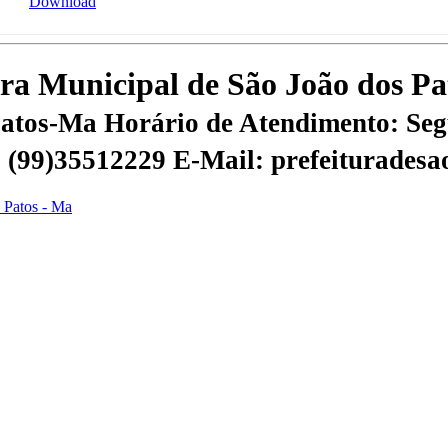
Download
tura Municipal de São João dos P
 Patos-Ma
Horário de Atendimento: Segu
 | (99)35512229
E-Mail: prefeiturades
s Patos - Ma