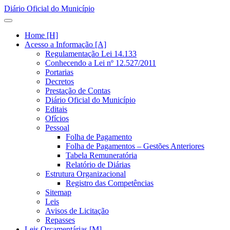
Diário Oficial do Município
Home [H]
Acesso a Informação [A]
Regulamentação Lei 14.133
Conhecendo a Lei nº 12.527/2011
Portarias
Decretos
Prestação de Contas
Diário Oficial do Município
Editais
Ofícios
Pessoal
Folha de Pagamento
Folha de Pagamentos – Gestões Anteriores
Tabela Remuneratória
Relatório de Diárias
Estrutura Organizacional
Registro das Competências
Sitemap
Leis
Avisos de Licitação
Repasses
Leis Orçamentárias [M]