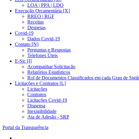
LOA | PPA | LDO
Execução Orçamentária [X]
RREO | RGF
Receitas
Despesas
Covid-19
Dados Covid-19
Contato [N]
Perguntas e Respostas
Telefones Úteis
E-Sic [I]
Acompanhar Solicitação
Relatórios Estatísticos
Rol de Documentos Classificados em cada Grau de Sigil
Licitações e Contratos [L]
Licitações
Contratos
Licitações Covid-19
Dispensa
Inexigibilidade
Ata de Adesão - SRP
Portal da Transparência