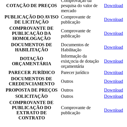
Comprovação da
COTAÇÃO DE PREÇOS
pesquisa do valor de
Download
mercado
PUBLICAÇÃO DO AVISO
Comprovante de
Download
DE LICITAÇÃO
publicação
COMPROVANTE DE
Comprovante de
PUBLICAÇÃO DA
Download
publicação
HOMOLOGAÇÃO
DOCUMENTOS DE
Documentos de
Download
HABILITAÇÃO
Habilitação
Informação da
DOTAÇÃO
exist¿ncia de dotação
Download
ORÇAMENTÁRIA
orçamentária
PARECER JURÍDICO
Parecer jurídico
Download
DOCUMENTOS DE
Outros
Download
CREDENCIAMENTO
PROPOSTA DE PREÇOS
Outros
Download
SOLICITAÇÃO
Outros
Download
COMPROVANTE DE
PUBLICAÇÃO DO
Comprovante de
Download
EXTRATO DE
publicação
CONTRATO