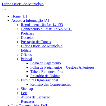
Diário Oficial do Município
Home [H]
Acesso a Informação [A]
Regulamentação Lei 14.133
Conhecendo a Lei nº 12.527/2011
Portarias
Decretos
Prestação de Contas
Diário Oficial do Município
Editais
Ofícios
Pessoal
Folha de Pagamento
Folha de Pagamentos – Gestões Anteriores
Tabela Remuneratória
Relatório de Diárias
Estrutura Organizacional
Registro das Competências
Sitemap
Leis
Avisos de Licitação
Repasses
Leis Orçamentárias [M]