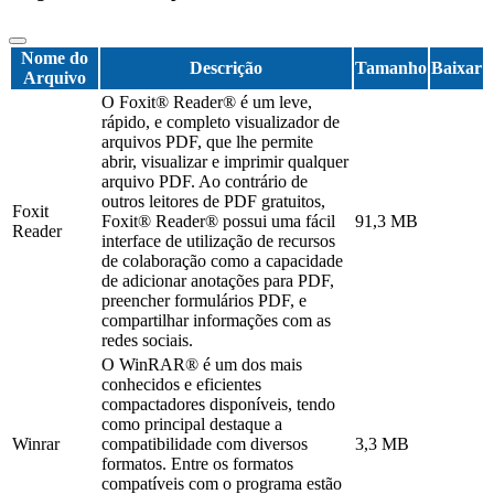
Nome do
Descrição
Tamanho
Baixar
Arquivo
O Foxit® Reader® é um leve,
rápido, e completo visualizador de
arquivos PDF, que lhe permite
abrir, visualizar e imprimir qualquer
arquivo PDF. Ao contrário de
outros leitores de PDF gratuitos,
Foxit
Foxit® Reader® possui uma fácil
91,3 MB
Reader
interface de utilização de recursos
de colaboração como a capacidade
de adicionar anotações para PDF,
preencher formulários PDF, e
compartilhar informações com as
redes sociais.
O WinRAR® é um dos mais
conhecidos e eficientes
compactadores disponíveis, tendo
como principal destaque a
Winrar
compatibilidade com diversos
3,3 MB
formatos. Entre os formatos
compatíveis com o programa estão