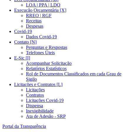
LOA | PPA | LDO
Execução Orçamentária [X]
RREO | RGF
Receitas
Despesas
Covid-19
Dados Covid-19
Contato [N]
Perguntas e Respostas
Telefones Úteis
E-Sic [I]
Acompanhar Solicitação
Relatórios Estatísticos
Rol de Documentos Classificados em cada Grau de
Sigilo
Licitações e Contratos [L]
Licitações
Contratos
Licitações Covid-19
Dispensa
Inexigibilidade
Ata de Adesão - SRP
Portal da Transparência