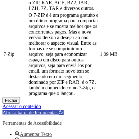
o ZIP, RAR, ACE, BZ2, JAR,
LZH, 7Z, TAR e diversos outros.
O 7-ZIP é é um programa gratuito e
um ótimo programa para compactar
arquivos e se mostra melhor que os
concorrentes pagos. Mas a nova
versão deixou a desejar ao não
melhorar o aspecto visual. Entre as
formas de se comprimir um
7-Zip
arquivo, seja para economizar
1,09 MB
espaço em disco para outros
arquivos, seja para enviá-los por
email, um formato novo tem se
destacado em um segmento
dominado por ZIP e RAR, é o 7Z,
também conhecido como 7-Zip, o
programa que o lançou.
Fechar
Acessar o conteúdo
Abrir a barra de ferramentas
Ferramentas de Acessibilidade
Aumentar Texto