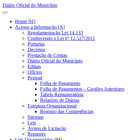
Diário Oficial do Município
Home [H]
Acesso a Informação [A]
Regulamentação Lei 14.133
Conhecendo a Lei nº 12.527/2011
Portarias
Decretos
Prestação de Contas
Diário Oficial do Município
Editais
Ofícios
Pessoal
Folha de Pagamento
Folha de Pagamentos – Gestões Anteriores
Tabela Remuneratória
Relatório de Diárias
Estrutura Organizacional
Registro das Competências
Sitemap
Leis
Avisos de Licitação
Repasses
Leis Orçamentárias [M]