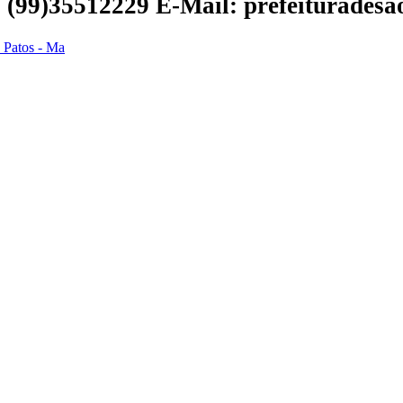
 | (99)35512229
E-Mail: prefeiturades
s Patos - Ma