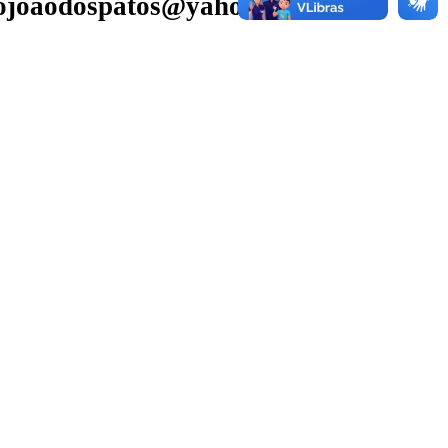
aojoaodospatos@yahoo.com.br