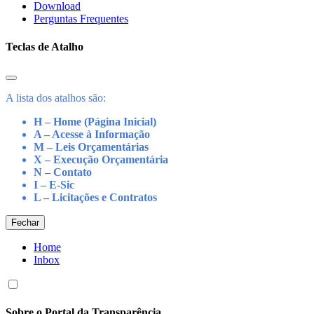
Download
Perguntas Frequentes
Teclas de Atalho
A lista dos atalhos são:
H – Home (Página Inicial)
A – Acesse à Informação
M – Leis Orçamentárias
X – Execução Orçamentária
N – Contato
I – E-Sic
L – Licitações e Contratos
Fechar
Home
Inbox
Sobre o Portal da Transparência