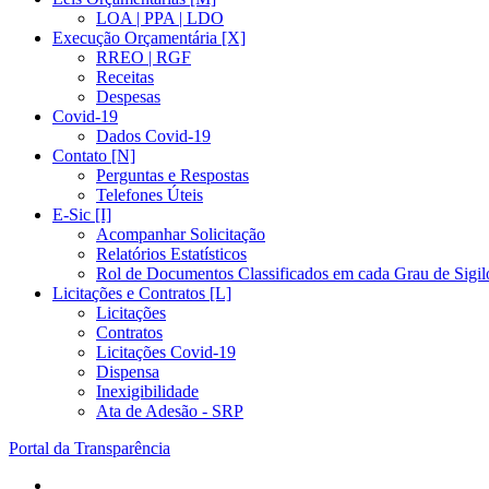
LOA | PPA | LDO
Execução Orçamentária [X]
RREO | RGF
Receitas
Despesas
Covid-19
Dados Covid-19
Contato [N]
Perguntas e Respostas
Telefones Úteis
E-Sic [I]
Acompanhar Solicitação
Relatórios Estatísticos
Rol de Documentos Classificados em cada Grau de Sigil
Licitações e Contratos [L]
Licitações
Contratos
Licitações Covid-19
Dispensa
Inexigibilidade
Ata de Adesão - SRP
Portal da Transparência