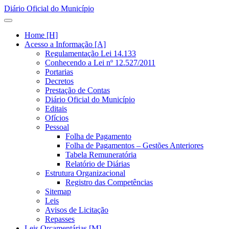
Diário Oficial do Município
Home [H]
Acesso a Informação [A]
Regulamentação Lei 14.133
Conhecendo a Lei nº 12.527/2011
Portarias
Decretos
Prestação de Contas
Diário Oficial do Município
Editais
Ofícios
Pessoal
Folha de Pagamento
Folha de Pagamentos – Gestões Anteriores
Tabela Remuneratória
Relatório de Diárias
Estrutura Organizacional
Registro das Competências
Sitemap
Leis
Avisos de Licitação
Repasses
Leis Orçamentárias [M]