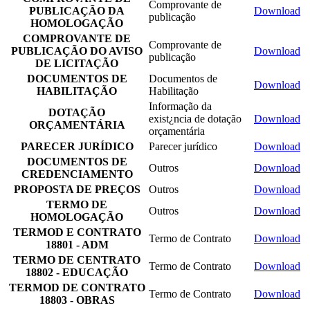
Comprovante de
PUBLICAÇÃO DA
Download
publicação
HOMOLOGAÇÃO
COMPROVANTE DE
Comprovante de
PUBLICAÇÃO DO AVISO
Download
publicação
DE LICITAÇÃO
DOCUMENTOS DE
Documentos de
Download
HABILITAÇÃO
Habilitação
Informação da
DOTAÇÃO
exist¿ncia de dotação
Download
ORÇAMENTÁRIA
orçamentária
PARECER JURÍDICO
Parecer jurídico
Download
DOCUMENTOS DE
Outros
Download
CREDENCIAMENTO
PROPOSTA DE PREÇOS
Outros
Download
TERMO DE
Outros
Download
HOMOLOGAÇÃO
TERMOD E CONTRATO
Termo de Contrato
Download
18801 - ADM
TERMO DE CENTRATO
Termo de Contrato
Download
18802 - EDUCAÇÃO
TERMOD DE CONTRATO
Termo de Contrato
Download
18803 - OBRAS