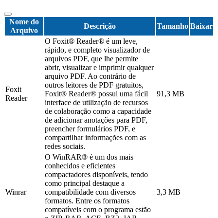
Nome do
Descrição
Tamanho
Baixar
Arquivo
O Foxit® Reader® é um leve,
rápido, e completo visualizador de
arquivos PDF, que lhe permite
abrir, visualizar e imprimir qualquer
arquivo PDF. Ao contrário de
outros leitores de PDF gratuitos,
Foxit
Foxit® Reader® possui uma fácil
91,3 MB
Reader
interface de utilização de recursos
de colaboração como a capacidade
de adicionar anotações para PDF,
preencher formulários PDF, e
compartilhar informações com as
redes sociais.
O WinRAR® é um dos mais
conhecidos e eficientes
compactadores disponíveis, tendo
como principal destaque a
Winrar
compatibilidade com diversos
3,3 MB
formatos. Entre os formatos
compatíveis com o programa estão