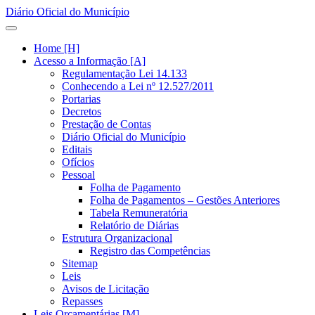
Diário Oficial do Município
Home [H]
Acesso a Informação [A]
Regulamentação Lei 14.133
Conhecendo a Lei nº 12.527/2011
Portarias
Decretos
Prestação de Contas
Diário Oficial do Município
Editais
Ofícios
Pessoal
Folha de Pagamento
Folha de Pagamentos – Gestões Anteriores
Tabela Remuneratória
Relatório de Diárias
Estrutura Organizacional
Registro das Competências
Sitemap
Leis
Avisos de Licitação
Repasses
Leis Orçamentárias [M]