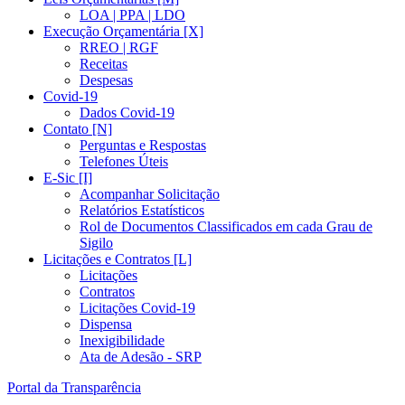
LOA | PPA | LDO
Execução Orçamentária [X]
RREO | RGF
Receitas
Despesas
Covid-19
Dados Covid-19
Contato [N]
Perguntas e Respostas
Telefones Úteis
E-Sic [I]
Acompanhar Solicitação
Relatórios Estatísticos
Rol de Documentos Classificados em cada Grau de
Sigilo
Licitações e Contratos [L]
Licitações
Contratos
Licitações Covid-19
Dispensa
Inexigibilidade
Ata de Adesão - SRP
Portal da Transparência