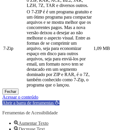
o ZIP, RAR, ACE, BZ2, JAR,
LZH, 7Z, TAR e diversos outros.
O 7-ZIP é é um programa gratuito e
um ótimo programa para compactar
arquivos e se mostra melhor que os
concorrentes pagos. Mas a nova
versão deixou a desejar ao não
melhorar o aspecto visual. Entre as
formas de se comprimir um
7-Zip
arquivo, seja para economizar
1,09 MB
espaço em disco para outros
arquivos, seja para enviá-los por
email, um formato novo tem se
destacado em um segmento
dominado por ZIP e RAR, é o 7Z,
também conhecido como 7-Zip, o
programa que o lançou.
Fechar
Acessar o conteúdo
Abrir a barra de ferramentas
Ferramentas de Acessibilidade
Aumentar Texto
Decrease Text