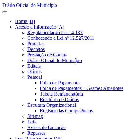
Diário Oficial do Município
Home [H]
Acesso a Informação [A]
Regulamentação Lei 14.133
Conhecendo a Lei nº 12.527/2011
Portarias
Decretos
Prestação de Contas
Diário Oficial do Município
Editais
Ofícios
Pessoal
Folha de Pagamento
Folha de Pagamentos – Gestões Anteriores
Tabela Remuneratória
Relatório de Diárias
Estrutura Organizacional
Registro das Competências
Sitemap
Leis
Avisos de Licitação
Repasses
Leis Orçamentárias [M]