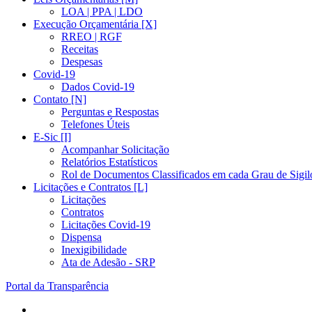
LOA | PPA | LDO
Execução Orçamentária [X]
RREO | RGF
Receitas
Despesas
Covid-19
Dados Covid-19
Contato [N]
Perguntas e Respostas
Telefones Úteis
E-Sic [I]
Acompanhar Solicitação
Relatórios Estatísticos
Rol de Documentos Classificados em cada Grau de Sigil
Licitações e Contratos [L]
Licitações
Contratos
Licitações Covid-19
Dispensa
Inexigibilidade
Ata de Adesão - SRP
Portal da Transparência