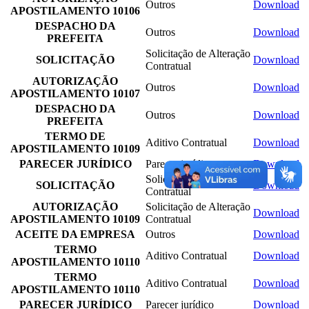
Outros
Download
APOSTILAMENTO 10106
DESPACHO DA
Outros
Download
PREFEITA
Solicitação de Alteração
SOLICITAÇÃO
Download
Contratual
AUTORIZAÇÃO
Outros
Download
APOSTILAMENTO 10107
DESPACHO DA
Outros
Download
PREFEITA
TERMO DE
Aditivo Contratual
Download
APOSTILAMENTO 10109
PARECER JURÍDICO
Parecer jurídico
Download
Solicitação de Alteração
SOLICITAÇÃO
Download
Contratual
AUTORIZAÇÃO
Solicitação de Alteração
Download
APOSTILAMENTO 10109
Contratual
ACEITE DA EMPRESA
Outros
Download
TERMO
Aditivo Contratual
Download
APOSTILAMENTO 10110
TERMO
Aditivo Contratual
Download
APOSTILAMENTO 10110
PARECER JURÍDICO
Parecer jurídico
Download