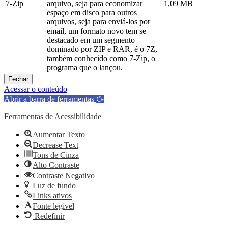
7-Zip
arquivo, seja para economizar
1,09 MB
espaço em disco para outros
arquivos, seja para enviá-los por
email, um formato novo tem se
destacado em um segmento
dominado por ZIP e RAR, é o 7Z,
também conhecido como 7-Zip, o
programa que o lançou.
Fechar
Acessar o conteúdo
Abrir a barra de ferramentas
Ferramentas de Acessibilidade
Aumentar Texto
Decrease Text
Tons de Cinza
Alto Contraste
Contraste Negativo
Luz de fundo
Links ativos
Fonte legível
Redefinir