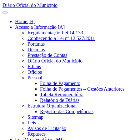
Diário Oficial do Município
Home [H]
Acesso a Informação [A]
Regulamentação Lei 14.133
Conhecendo a Lei nº 12.527/2011
Portarias
Decretos
Prestação de Contas
Diário Oficial do Município
Editais
Ofícios
Pessoal
Folha de Pagamento
Folha de Pagamentos – Gestões Anteriores
Tabela Remuneratória
Relatório de Diárias
Estrutura Organizacional
Registro das Competências
Sitemap
Leis
Avisos de Licitação
Repasses
Leis Orçamentárias [M]