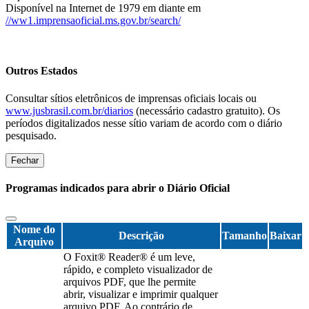
Disponível na Internet de 1979 em diante em
//ww1.imprensaoficial.ms.gov.br/search/
Outros Estados
Consultar sítios eletrônicos de imprensas oficiais locais ou
www.jusbrasil.com.br/diarios
(necessário cadastro gratuito). Os
períodos digitalizados nesse sítio variam de acordo com o diário
pesquisado.
Fechar
Programas indicados para abrir o Diário Oficial
Nome do
Descrição
Tamanho
Baixar
Arquivo
O Foxit® Reader® é um leve,
rápido, e completo visualizador de
arquivos PDF, que lhe permite
abrir, visualizar e imprimir qualquer
arquivo PDF. Ao contrário de