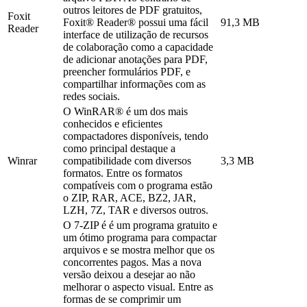
outros leitores de PDF gratuitos,
Foxit
Foxit® Reader® possui uma fácil
91,3 MB
Reader
interface de utilização de recursos
de colaboração como a capacidade
de adicionar anotações para PDF,
preencher formulários PDF, e
compartilhar informações com as
redes sociais.
O WinRAR® é um dos mais
conhecidos e eficientes
compactadores disponíveis, tendo
como principal destaque a
Winrar
compatibilidade com diversos
3,3 MB
formatos. Entre os formatos
compatíveis com o programa estão
o ZIP, RAR, ACE, BZ2, JAR,
LZH, 7Z, TAR e diversos outros.
O 7-ZIP é é um programa gratuito e
um ótimo programa para compactar
arquivos e se mostra melhor que os
concorrentes pagos. Mas a nova
versão deixou a desejar ao não
melhorar o aspecto visual. Entre as
formas de se comprimir um