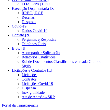
LOA | PPA | LDO
Execução Orçamentária [X]
RREO | RGF
Receitas
Despesas
Covid-19
Dados Covid-19
Contato [N]
Perguntas e Respostas
Telefones Úteis
E-Sic [I]
Acompanhar Solicitação
Relatórios Estatísticos
Rol de Documentos Classificados em cada Grau de
Sigilo
Licitações e Contratos [L]
Licitações
Contratos
Licitações Covid-19
Dispensa
Inexigibilidade
Ata de Adesão - SRP
Portal da Transparência