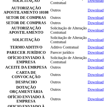
SOLICITAÇÃO
Download
Contratual
AUTORIZAÇÃO
Outros
Download
APOSTILAMENTO 10108
SETOR DE COMPRAS
Outros
Download
SETOR DE COMPRAS
Outros
Download
AUTORIZAÇÃO
Solicitação de Alteração
Download
APOSTILAMENTO
Contratual
Solicitação de Alteração
SOLICITAÇÃO
Download
Contratual
TERMO ADITIVO
Aditivo Contratual
Download
PARECER JURÍDICO
Parecer jurídico
Download
OFÍCIO ENVIADO À
Solicitação de Alteração
Download
EMPRESA
Contratual
ACEITE DA EMRPESA
Outros
Download
CARTA DE
Outros
Download
CONVOCAÇÃO
DESPACHO
Outros
Download
DOTAÇÃO
Outros
Download
ORÇAMENTÁRIA
OFÍCIO ENVIADO À
Outros
Download
EMPRESA
OFICIO ENVIADO À