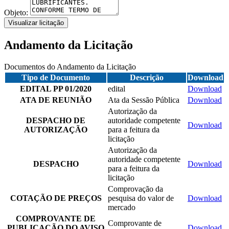
Objeto:
Visualizar licitação
Andamento da Licitação
Documentos do Andamento da Licitação
Tipo de Documento
Descrição
Download
EDITAL PP 01/2020
edital
Download
ATA DE REUNIÃO
Ata da Sessão Pública
Download
Autorização da
DESPACHO DE
autoridade competente
Download
AUTORIZAÇÃO
para a feitura da
licitação
Autorização da
autoridade competente
DESPACHO
Download
para a feitura da
licitação
Comprovação da
COTAÇÃO DE PREÇOS
pesquisa do valor de
Download
mercado
COMPROVANTE DE
Comprovante de
PUBLICAÇÃO DO AVISO
Download