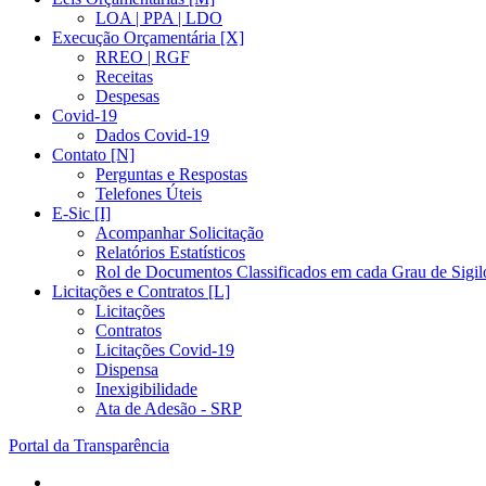
LOA | PPA | LDO
Execução Orçamentária [X]
RREO | RGF
Receitas
Despesas
Covid-19
Dados Covid-19
Contato [N]
Perguntas e Respostas
Telefones Úteis
E-Sic [I]
Acompanhar Solicitação
Relatórios Estatísticos
Rol de Documentos Classificados em cada Grau de Sigil
Licitações e Contratos [L]
Licitações
Contratos
Licitações Covid-19
Dispensa
Inexigibilidade
Ata de Adesão - SRP
Portal da Transparência