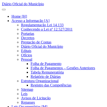
Diário Oficial do Município
Home [H]
Acesso a Informação [A]
Regulamentação Lei 14.133
Conhecendo a Lei nº 12.527/2011
Portarias
Decretos
Prestação de Contas
Diário Oficial do Município
Editais
Ofícios
Pessoal
Folha de Pagamento
Folha de Pagamentos – Gestões Anteriores
Tabela Remuneratória
Relatório de Diárias
Estrutura Organizacional
Registro das Competências
Sitemap
Leis
Avisos de Licitação
Repasses
Leis Orçamentárias [M]