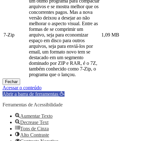
um ótimo programa para compactar
arquivos e se mostra melhor que os
concorrentes pagos. Mas a nova
versão deixou a desejar ao não
melhorar o aspecto visual. Entre as
formas de se comprimir um
7-Zip
arquivo, seja para economizar
1,09 MB
espaço em disco para outros
arquivos, seja para enviá-los por
email, um formato novo tem se
destacado em um segmento
dominado por ZIP e RAR, é o 7Z,
também conhecido como 7-Zip, o
programa que o lançou.
Fechar
Acessar o conteúdo
Abrir a barra de ferramentas
Ferramentas de Acessibilidade
Aumentar Texto
Decrease Text
Tons de Cinza
Alto Contraste