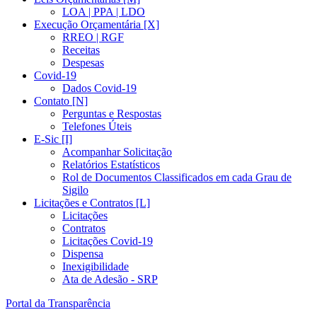
LOA | PPA | LDO
Execução Orçamentária [X]
RREO | RGF
Receitas
Despesas
Covid-19
Dados Covid-19
Contato [N]
Perguntas e Respostas
Telefones Úteis
E-Sic [I]
Acompanhar Solicitação
Relatórios Estatísticos
Rol de Documentos Classificados em cada Grau de
Sigilo
Licitações e Contratos [L]
Licitações
Contratos
Licitações Covid-19
Dispensa
Inexigibilidade
Ata de Adesão - SRP
Portal da Transparência