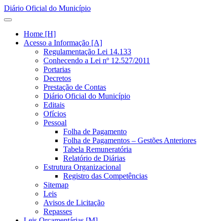
Diário Oficial do Município
Home [H]
Acesso a Informação [A]
Regulamentação Lei 14.133
Conhecendo a Lei nº 12.527/2011
Portarias
Decretos
Prestação de Contas
Diário Oficial do Município
Editais
Ofícios
Pessoal
Folha de Pagamento
Folha de Pagamentos – Gestões Anteriores
Tabela Remuneratória
Relatório de Diárias
Estrutura Organizacional
Registro das Competências
Sitemap
Leis
Avisos de Licitação
Repasses
Leis Orçamentárias [M]