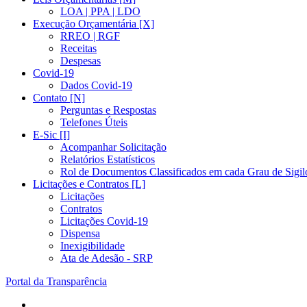
LOA | PPA | LDO
Execução Orçamentária [X]
RREO | RGF
Receitas
Despesas
Covid-19
Dados Covid-19
Contato [N]
Perguntas e Respostas
Telefones Úteis
E-Sic [I]
Acompanhar Solicitação
Relatórios Estatísticos
Rol de Documentos Classificados em cada Grau de Sigil
Licitações e Contratos [L]
Licitações
Contratos
Licitações Covid-19
Dispensa
Inexigibilidade
Ata de Adesão - SRP
Portal da Transparência