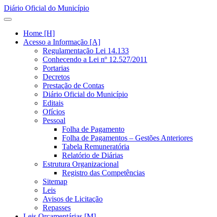
Diário Oficial do Município
Home [H]
Acesso a Informação [A]
Regulamentação Lei 14.133
Conhecendo a Lei nº 12.527/2011
Portarias
Decretos
Prestação de Contas
Diário Oficial do Município
Editais
Ofícios
Pessoal
Folha de Pagamento
Folha de Pagamentos – Gestões Anteriores
Tabela Remuneratória
Relatório de Diárias
Estrutura Organizacional
Registro das Competências
Sitemap
Leis
Avisos de Licitação
Repasses
Leis Orçamentárias [M]