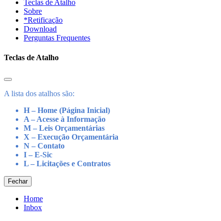
Teclas de Atalho
Sobre
*Retificação
Download
Perguntas Frequentes
Teclas de Atalho
A lista dos atalhos são:
H – Home (Página Inicial)
A – Acesse à Informação
M – Leis Orçamentárias
X – Execução Orçamentária
N – Contato
I – E-Sic
L – Licitações e Contratos
Fechar
Home
Inbox