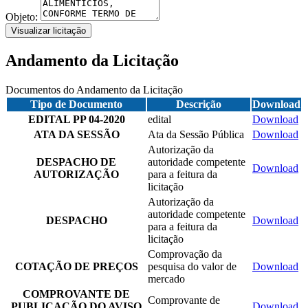
Objeto:
Visualizar licitação
Andamento da Licitação
Documentos do Andamento da Licitação
Tipo de Documento
Descrição
Download
EDITAL PP 04-2020
edital
Download
ATA DA SESSÃO
Ata da Sessão Pública
Download
Autorização da
DESPACHO DE
autoridade competente
Download
AUTORIZAÇÃO
para a feitura da
licitação
Autorização da
autoridade competente
DESPACHO
Download
para a feitura da
licitação
Comprovação da
COTAÇÃO DE PREÇOS
pesquisa do valor de
Download
mercado
COMPROVANTE DE
Comprovante de
PUBLICAÇÃO DO AVISO
Download