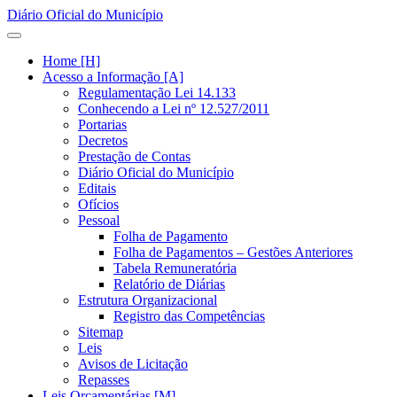
Diário Oficial do Município
Home [H]
Acesso a Informação [A]
Regulamentação Lei 14.133
Conhecendo a Lei nº 12.527/2011
Portarias
Decretos
Prestação de Contas
Diário Oficial do Município
Editais
Ofícios
Pessoal
Folha de Pagamento
Folha de Pagamentos – Gestões Anteriores
Tabela Remuneratória
Relatório de Diárias
Estrutura Organizacional
Registro das Competências
Sitemap
Leis
Avisos de Licitação
Repasses
Leis Orçamentárias [M]