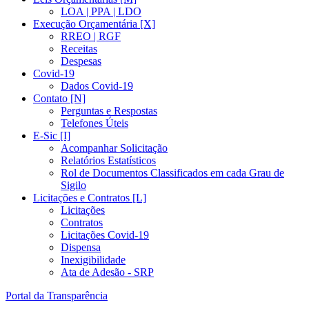
LOA | PPA | LDO
Execução Orçamentária [X]
RREO | RGF
Receitas
Despesas
Covid-19
Dados Covid-19
Contato [N]
Perguntas e Respostas
Telefones Úteis
E-Sic [I]
Acompanhar Solicitação
Relatórios Estatísticos
Rol de Documentos Classificados em cada Grau de
Sigilo
Licitações e Contratos [L]
Licitações
Contratos
Licitações Covid-19
Dispensa
Inexigibilidade
Ata de Adesão - SRP
Portal da Transparência