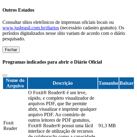
Outros Estados
Consultar sítios eletrônicos de imprensas oficiais locais ou
www.jusbrasil.com.br/diarios
(necessário cadastro gratuito). Os
períodos digitalizados nesse sítio variam de acordo com o diário
pesquisado.
Fechar
Programas indicados para abrir o Diário Oficial
Nome do
Descrição
Tamanho
Baixar
Arquivo
O Foxit® Reader® é um leve,
rápido, e completo visualizador de
arquivos PDF, que lhe permite
abrir, visualizar e imprimir qualquer
arquivo PDF. Ao contrário de
outros leitores de PDF gratuitos,
Foxit
Foxit® Reader® possui uma fácil
91,3 MB
Reader
interface de utilização de recursos
de colaboração como a capacidade