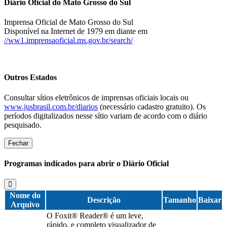
Diário Oficial do Mato Grosso do Sul
Imprensa Oficial de Mato Grosso do Sul
Disponível na Internet de 1979 em diante em
//ww1.imprensaoficial.ms.gov.br/search/
Outros Estados
Consultar sítios eletrônicos de imprensas oficiais locais ou
www.jusbrasil.com.br/diarios
(necessário cadastro gratuito). Os
períodos digitalizados nesse sítio variam de acordo com o diário
pesquisado.
Fechar
Programas indicados para abrir o Diário Oficial
Nome do
Descrição
Tamanho
Baixar
Arquivo
O Foxit® Reader® é um leve,
rápido, e completo visualizador de