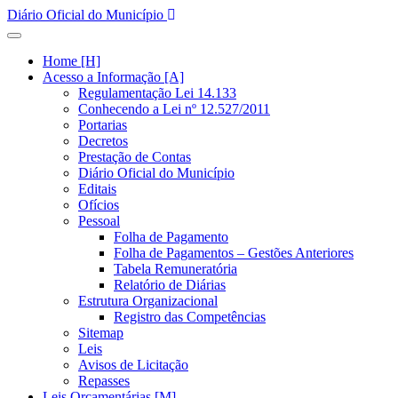
Diário Oficial do Município
Home [H]
Acesso a Informação [A]
Regulamentação Lei 14.133
Conhecendo a Lei nº 12.527/2011
Portarias
Decretos
Prestação de Contas
Diário Oficial do Município
Editais
Ofícios
Pessoal
Folha de Pagamento
Folha de Pagamentos – Gestões Anteriores
Tabela Remuneratória
Relatório de Diárias
Estrutura Organizacional
Registro das Competências
Sitemap
Leis
Avisos de Licitação
Repasses
Leis Orçamentárias [M]