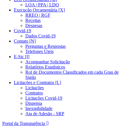
LOA | PPA | LDO
Execução Orçamentária [X]
RREO | RGF
Receitas
Despesas
Covid-19
Dados Covid-19
Contato [N]
Perguntas e Respostas
Telefones Úteis
E-Sic [I]
Acompanhar Solicitação
Relatórios Estatísticos
Rol de Documentos Classificados em cada Grau de
Sigilo
Licitações e Contratos [L]
Licitações
Contratos
Licitações Covid-19
Dispensa
Inexigibilidade
Ata de Adesão - SRP
Portal da Transparência