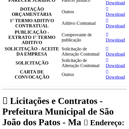
PARECER JURÍDICO
Parecer jurídico
Download
DOTAÇÃO
Outros
ORÇAMENTÁRIA
Download
1° TERMO ADITIVO
Aditivo Contratual
CONTRATUAL
Download
PUBLICAÇÃO -
Comprovante de
EXTRATO 1° TERMO
publicação
Download
ADITIVO
SOLICITAÇÃO - ACEITE
Solicitação de
DA EMPRESA
Alteração Contratual
Download
Solicitação de
SOLICITAÇÃO
Alteração Contratual
Download
CARTA DE
Outros
CONVOCAÇÃO
Download
Licitações e Contratos -
Prefeitura Municipal de São
João dos Patos - Ma
Endereço: