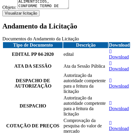
Objeto:
Visualizar licitação
Andamento da Licitação
Documentos do Andamento da Licitação
Tipo de Documento
Descrição
Download
EDITAL PP 04-2020
edital
Download
ATA DA SESSÃO
Ata da Sessão Pública
Download
Autorização da
DESPACHO DE
autoridade competente
AUTORIZAÇÃO
para a feitura da
Download
licitação
Autorização da
autoridade competente
DESPACHO
para a feitura da
Download
licitação
Comprovação da
COTAÇÃO DE PREÇOS
pesquisa do valor de
Download
mercado