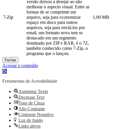
versão deixou a desejar ao não
melhorar o aspecto visual. Entre as
formas de se comprimir um
7-Zip
arquivo, seja para economizar
1,09 MB
espaço em disco para outros
arquivos, seja para enviá-los por
email, um formato novo tem se
destacado em um segmento
dominado por ZIP e RAR, é o 7Z,
também conhecido como 7-Zip, o
programa que o lançou.
Fechar
Acessar o conteúdo
Abrir
a
barra
Ferramentas de Acessibilidade
de
ferramentas
Aumentar Texto
Decrease Text
Tons de Cinza
Alto Contraste
Contraste Negativo
Luz de fundo
Links ativos