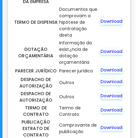
DA EMPRESA
Documentos que
comprovam a
Download
TERMO DE DISPENSA
hipótese de
contratação
direta
Informação da
DOTAÇÃO
exist¿ncia de
Download
ORÇAMENTÁRIA
dotação
orçamentária
Download
PARECER JURÍDICO
Parecer jurídico
DESPACHO DE
Download
Outros
AUTORIZAÇÃO
DESPACHO DE
Download
Outros
AUTORIZAÇÃO
TERMO DE
Termo de
Download
CONTRATO
Contrato
PUBLICAÇÃO
Comprovante de
Download
EXTRATO DE
publicação
CONTRATO