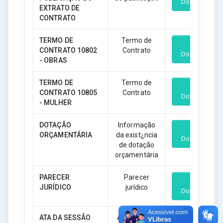
Download
EXTRATO DE
CONTRATO
TERMO DE
Termo de
CONTRATO 10802
Contrato
Download
- OBRAS
TERMO DE
Termo de
CONTRATO 10805
Contrato
Download
- MULHER
DOTAÇÃO
Informação
ORÇAMENTÁRIA
da exist¿ncia
Download
de dotação
orçamentária
PARECER
Parecer
JURÍDICO
jurídico
Download
ATA DA SESSÃO
Autorização