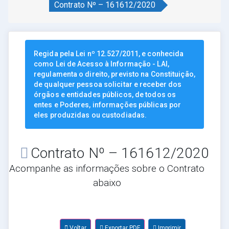
Contrato Nº – 161612/2020
Regida pela Lei nº 12.527/2011, e conhecida
como Lei de Acesso à Informação - LAI,
regulamenta o direito, previsto na Constituição,
de qualquer pessoa solicitar e receber dos
órgãos e entidades públicos, de todos os
entes e Poderes, informações públicas por
eles produzidas ou custodiadas.
Contrato Nº – 161612/2020
Acompanhe as informações sobre o Contrato
abaixo
Voltar
Exportar PDF
Imprimir