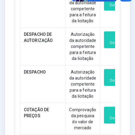
da autoridade
Download
competente
para a feitura
da licitação
DESPACHO DE
Autorização
AUTORIZAÇÃO
da autoridade
Download
competente
para a feitura
da licitação
DESPACHO
Autorização
da autoridade
Download
competente
para a feitura
da licitação
COTAÇÃO DE
Comprovação
PREÇOS
da pesquisa
Download
do valor de
mercado