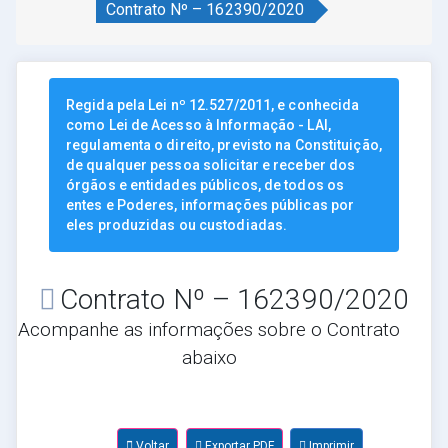
Contrato Nº – 162390/2020
Regida pela Lei nº 12.527/2011, e conhecida
como Lei de Acesso à Informação - LAI,
regulamenta o direito, previsto na Constituição,
de qualquer pessoa solicitar e receber dos
órgãos e entidades públicos, de todos os
entes e Poderes, informações públicas por
eles produzidas ou custodiadas.
Contrato Nº – 162390/2020
Acompanhe as informações sobre o Contrato
abaixo
Voltar
Exportar PDF
Imprimir