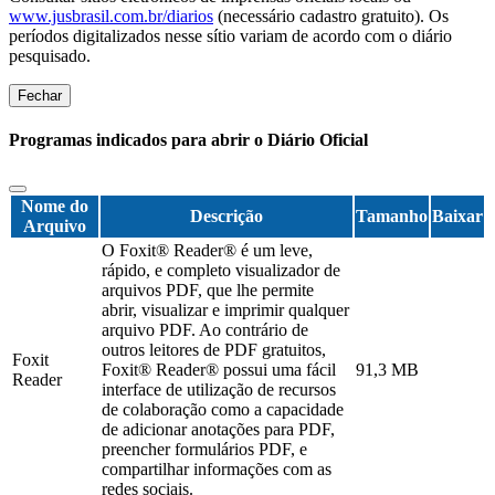
www.jusbrasil.com.br/diarios
(necessário cadastro gratuito). Os
períodos digitalizados nesse sítio variam de acordo com o diário
pesquisado.
Fechar
Programas indicados para abrir o Diário Oficial
Nome do
Descrição
Tamanho
Baixar
Arquivo
O Foxit® Reader® é um leve,
rápido, e completo visualizador de
arquivos PDF, que lhe permite
abrir, visualizar e imprimir qualquer
arquivo PDF. Ao contrário de
outros leitores de PDF gratuitos,
Foxit
Foxit® Reader® possui uma fácil
91,3 MB
Reader
interface de utilização de recursos
de colaboração como a capacidade
de adicionar anotações para PDF,
preencher formulários PDF, e
compartilhar informações com as
redes sociais.