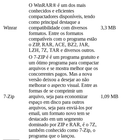
O WinRAR® é um dos mais
conhecidos e eficientes
compactadores disponíveis, tendo
como principal destaque a
Winrar
compatibilidade com diversos
3,3 MB
formatos. Entre os formatos
compatíveis com o programa estão
o ZIP, RAR, ACE, BZ2, JAR,
LZH, 7Z, TAR e diversos outros.
O 7-ZIP é é um programa gratuito e
um ótimo programa para compactar
arquivos e se mostra melhor que os
concorrentes pagos. Mas a nova
versão deixou a desejar ao não
melhorar o aspecto visual. Entre as
formas de se comprimir um
7-Zip
arquivo, seja para economizar
1,09 MB
espaço em disco para outros
arquivos, seja para enviá-los por
email, um formato novo tem se
destacado em um segmento
dominado por ZIP e RAR, é o 7Z,
também conhecido como 7-Zip, o
programa que o lançou.