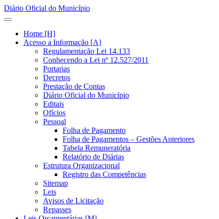
Diário Oficial do Município
Home [H]
Acesso a Informação [A]
Regulamentação Lei 14.133
Conhecendo a Lei nº 12.527/2011
Portarias
Decretos
Prestação de Contas
Diário Oficial do Município
Editais
Ofícios
Pessoal
Folha de Pagamento
Folha de Pagamentos – Gestões Anteriores
Tabela Remuneratória
Relatório de Diárias
Estrutura Organizacional
Registro das Competências
Sitemap
Leis
Avisos de Licitação
Repasses
Leis Orçamentárias [M]