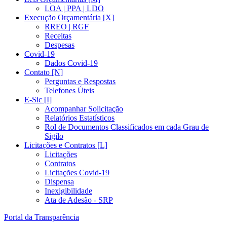
LOA | PPA | LDO
Execução Orçamentária [X]
RREO | RGF
Receitas
Despesas
Covid-19
Dados Covid-19
Contato [N]
Perguntas e Respostas
Telefones Úteis
E-Sic [I]
Acompanhar Solicitação
Relatórios Estatísticos
Rol de Documentos Classificados em cada Grau de
Sigilo
Licitações e Contratos [L]
Licitações
Contratos
Licitações Covid-19
Dispensa
Inexigibilidade
Ata de Adesão - SRP
Portal da Transparência