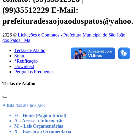
(99)35512229
E-Mail:
prefeituradesaojoaodospatos@yahoo
2026 ©
Licitações e Contratos - Prefeitura Municipal de São João
dos Patos - Ma
Teclas de Atalho
Sobre
*Retificação
Download
Perguntas Frequentes
Teclas de Atalho
A lista dos atalhos são:
H – Home (Página Inicial)
A – Acesse à Informação
M – Leis Orçamentárias
X – Execução Orçamentária