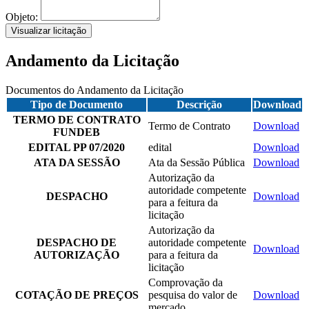
Objeto:
Visualizar licitação
Andamento da Licitação
Documentos do Andamento da Licitação
Tipo de Documento
Descrição
Download
TERMO DE CONTRATO
Termo de Contrato
Download
FUNDEB
EDITAL PP 07/2020
edital
Download
ATA DA SESSÃO
Ata da Sessão Pública
Download
Autorização da
autoridade competente
DESPACHO
Download
para a feitura da
licitação
Autorização da
DESPACHO DE
autoridade competente
Download
AUTORIZAÇÃO
para a feitura da
licitação
Comprovação da
COTAÇÃO DE PREÇOS
pesquisa do valor de
Download
mercado