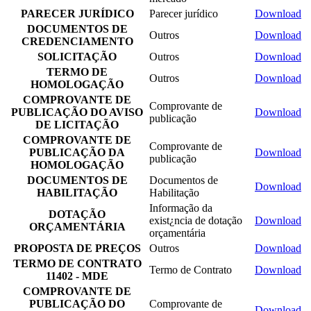
PARECER JURÍDICO
Parecer jurídico
Download
DOCUMENTOS DE
Outros
Download
CREDENCIAMENTO
SOLICITAÇÃO
Outros
Download
TERMO DE
Outros
Download
HOMOLOGAÇÃO
COMPROVANTE DE
Comprovante de
PUBLICAÇÃO DO AVISO
Download
publicação
DE LICITAÇÃO
COMPROVANTE DE
Comprovante de
PUBLICAÇÃO DA
Download
publicação
HOMOLOGAÇÃO
DOCUMENTOS DE
Documentos de
Download
HABILITAÇÃO
Habilitação
Informação da
DOTAÇÃO
exist¿ncia de dotação
Download
ORÇAMENTÁRIA
orçamentária
PROPOSTA DE PREÇOS
Outros
Download
TERMO DE CONTRATO
Termo de Contrato
Download
11402 - MDE
COMPROVANTE DE
PUBLICAÇÃO DO
Comprovante de
Download