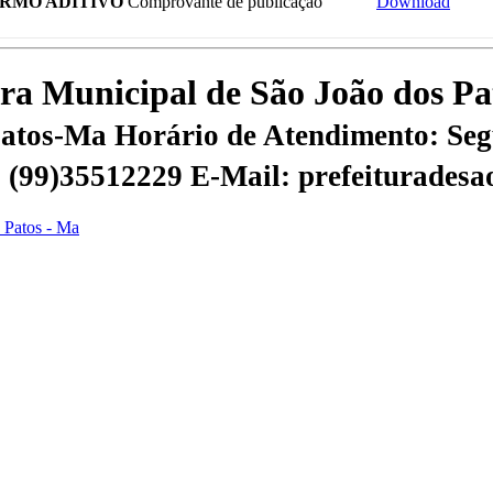
RMO ADITIVO
Comprovante de publicação
Download
tura Municipal de São João dos P
 Patos-Ma
Horário de Atendimento: Segu
 | (99)35512229
E-Mail: prefeiturades
s Patos - Ma