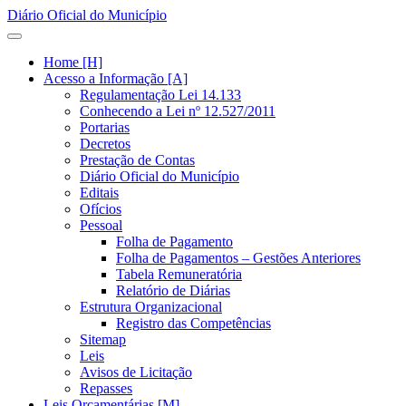
Diário Oficial do Município
Home [H]
Acesso a Informação [A]
Regulamentação Lei 14.133
Conhecendo a Lei nº 12.527/2011
Portarias
Decretos
Prestação de Contas
Diário Oficial do Município
Editais
Ofícios
Pessoal
Folha de Pagamento
Folha de Pagamentos – Gestões Anteriores
Tabela Remuneratória
Relatório de Diárias
Estrutura Organizacional
Registro das Competências
Sitemap
Leis
Avisos de Licitação
Repasses
Leis Orçamentárias [M]