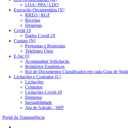
LOA | PPA | LDO
Execução Orçamentária [X]
RREO | RGF
Receitas
Despesas
Covid-19
Dados Covid-19
Contato [N]
Perguntas e Respostas
Telefones Úteis
E-Sic [I]
Acompanhar Solicitação
Relatórios Estatísticos
Rol de Documentos Classificados em cada Grau de Sigil
Licitações e Contratos [L]
Licitações
Contratos
Licitações Covid-19
Dispensa
Inexigibilidade
Ata de Adesão - SRP
Portal da Transparência