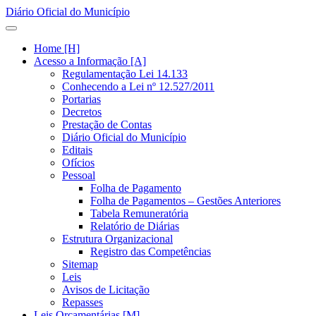
Diário Oficial do Município
Home [H]
Acesso a Informação [A]
Regulamentação Lei 14.133
Conhecendo a Lei nº 12.527/2011
Portarias
Decretos
Prestação de Contas
Diário Oficial do Município
Editais
Ofícios
Pessoal
Folha de Pagamento
Folha de Pagamentos – Gestões Anteriores
Tabela Remuneratória
Relatório de Diárias
Estrutura Organizacional
Registro das Competências
Sitemap
Leis
Avisos de Licitação
Repasses
Leis Orçamentárias [M]