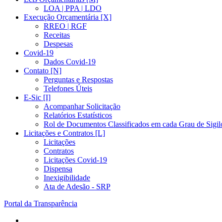
LOA | PPA | LDO
Execução Orçamentária [X]
RREO | RGF
Receitas
Despesas
Covid-19
Dados Covid-19
Contato [N]
Perguntas e Respostas
Telefones Úteis
E-Sic [I]
Acompanhar Solicitação
Relatórios Estatísticos
Rol de Documentos Classificados em cada Grau de Sigil
Licitações e Contratos [L]
Licitações
Contratos
Licitações Covid-19
Dispensa
Inexigibilidade
Ata de Adesão - SRP
Portal da Transparência