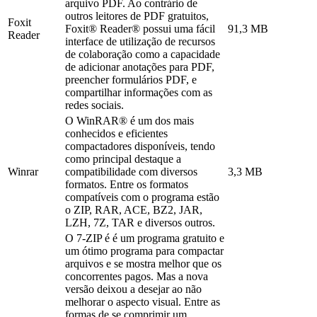
arquivo PDF. Ao contrário de
outros leitores de PDF gratuitos,
Foxit
Foxit® Reader® possui uma fácil
91,3 MB
Reader
interface de utilização de recursos
de colaboração como a capacidade
de adicionar anotações para PDF,
preencher formulários PDF, e
compartilhar informações com as
redes sociais.
O WinRAR® é um dos mais
conhecidos e eficientes
compactadores disponíveis, tendo
como principal destaque a
Winrar
compatibilidade com diversos
3,3 MB
formatos. Entre os formatos
compatíveis com o programa estão
o ZIP, RAR, ACE, BZ2, JAR,
LZH, 7Z, TAR e diversos outros.
O 7-ZIP é é um programa gratuito e
um ótimo programa para compactar
arquivos e se mostra melhor que os
concorrentes pagos. Mas a nova
versão deixou a desejar ao não
melhorar o aspecto visual. Entre as
formas de se comprimir um