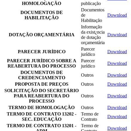
HOMOLOGAÇÃO
publicação
Documentos
DOCUMENTOS DE
de
Download
HABILITAÇÃO
Habilitação
Informação
da exist¿ncia
DOTAÇÃO ORÇAMENTÁRIA
Download
de dotação
orçamentária
Parecer
PARECER JURÍDICO
Download
jurídico
PARECER JURÍDICO SOBRE A
Parecer
Download
REABERTURA DO PROCESSO
jurídico
DOCUMENTOS DE
Outros
Download
CREDENCIAMENTO
PROPOSTA DE PREÇOS
Outros
Download
SOLICITAÇÃO DO SECRETÁRIO
PARA REABERTURA DO
Outros
Download
PROCESSO
TERMO DE HOMOLOGAÇÃO
Outros
Download
TERMO DE CONTRATO 13202 -
Termo de
Download
SEC. EDUCAÇÃO
Contrato
TERMO DE CONTRATO 13201 -
Termo de
Download
ADM
Contrato