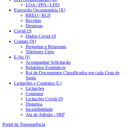
LOA | PPA | LDO
Execução Orçamentária [X]
RREO | RGF
Receitas
Despesas
Covid-19
Dados Covid-19
Contato [N]
Perguntas e Respostas
Telefones Úteis
E-Sic [I]
Acompanhar Solicitação
Relatórios Estatísticos
Rol de Documentos Classificados em cada Grau de
Sigilo
Licitações e Contratos [L]
Licitações
Contratos
Licitações Covid-19
Dispensa
Inexigibilidade
Ata de Adesão - SRP
Portal da Transparência