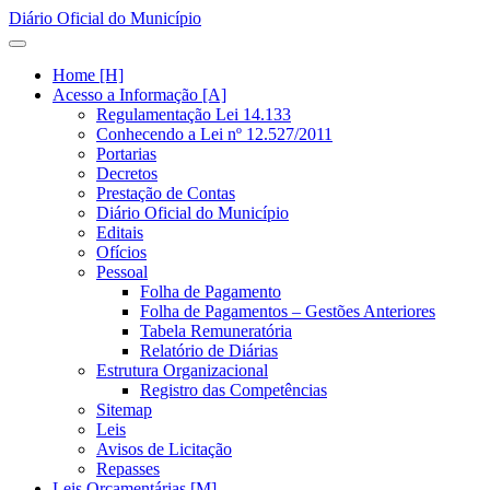
Diário Oficial do Município
Home [H]
Acesso a Informação [A]
Regulamentação Lei 14.133
Conhecendo a Lei nº 12.527/2011
Portarias
Decretos
Prestação de Contas
Diário Oficial do Município
Editais
Ofícios
Pessoal
Folha de Pagamento
Folha de Pagamentos – Gestões Anteriores
Tabela Remuneratória
Relatório de Diárias
Estrutura Organizacional
Registro das Competências
Sitemap
Leis
Avisos de Licitação
Repasses
Leis Orçamentárias [M]