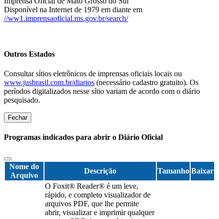
Imprensa Oficial de Mato Grosso do Sul
Disponível na Internet de 1979 em diante em
//ww1.imprensaoficial.ms.gov.br/search/
Outros Estados
Consultar sítios eletrônicos de imprensas oficiais locais ou
www.jusbrasil.com.br/diarios
(necessário cadastro gratuito). Os
períodos digitalizados nesse sítio variam de acordo com o diário
pesquisado.
Fechar
Programas indicados para abrir o Diário Oficial
Nome do
Descrição
Tamanho
Baixar
Arquivo
O Foxit® Reader® é um leve,
rápido, e completo visualizador de
arquivos PDF, que lhe permite
abrir, visualizar e imprimir qualquer