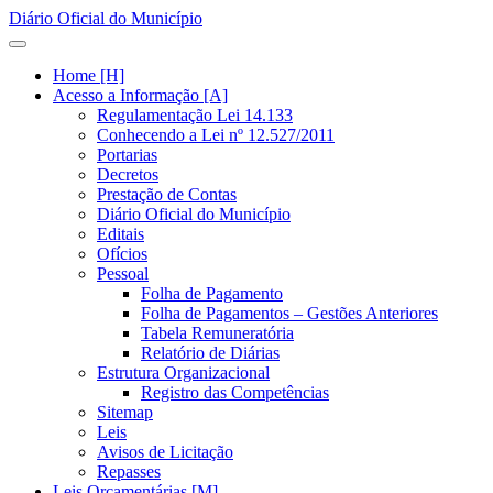
Diário Oficial do Município
Home [H]
Acesso a Informação [A]
Regulamentação Lei 14.133
Conhecendo a Lei nº 12.527/2011
Portarias
Decretos
Prestação de Contas
Diário Oficial do Município
Editais
Ofícios
Pessoal
Folha de Pagamento
Folha de Pagamentos – Gestões Anteriores
Tabela Remuneratória
Relatório de Diárias
Estrutura Organizacional
Registro das Competências
Sitemap
Leis
Avisos de Licitação
Repasses
Leis Orçamentárias [M]