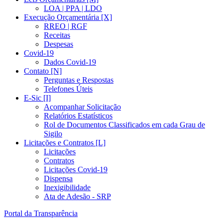
LOA | PPA | LDO
Execução Orçamentária [X]
RREO | RGF
Receitas
Despesas
Covid-19
Dados Covid-19
Contato [N]
Perguntas e Respostas
Telefones Úteis
E-Sic [I]
Acompanhar Solicitação
Relatórios Estatísticos
Rol de Documentos Classificados em cada Grau de
Sigilo
Licitações e Contratos [L]
Licitações
Contratos
Licitações Covid-19
Dispensa
Inexigibilidade
Ata de Adesão - SRP
Portal da Transparência