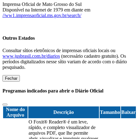
Imprensa Oficial de Mato Grosso do Sul
Disponível na Internet de 1979 em diante em
//ww1.imprensaoficial.ms.gov.br/search/
Outros Estados
Consultar sítios eletrônicos de imprensas oficiais locais ou
www.jusbrasil.com.br/diarios
(necessário cadastro gratuito). Os
períodos digitalizados nesse sítio variam de acordo com o diário
pesquisado.
Fechar
Programas indicados para abrir o Diário Oficial
Nome do
Descrição
Tamanho
Baixar
Arquivo
O Foxit® Reader® é um leve,
rápido, e completo visualizador de
arquivos PDF, que lhe permite
abrir, visualizar e imprimir qualquer