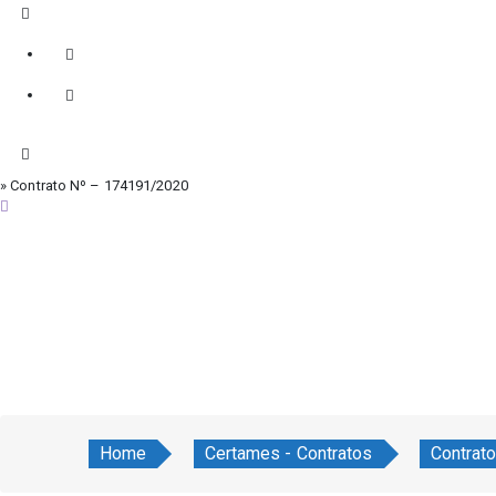
» Contrato Nº – 174191/2020
sábado, 8 de agosto de 2026
Home
Certames - Contratos
Contrat