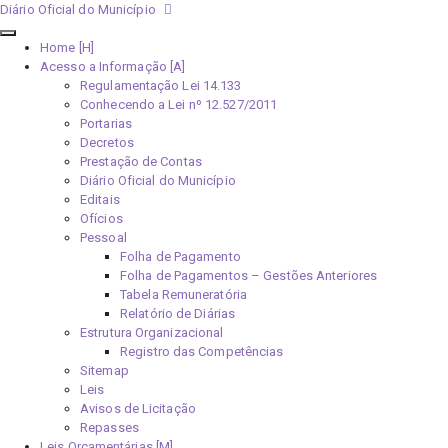
Diário Oficial do Município
Home [H]
Acesso a Informação [A]
Regulamentação Lei 14.133
Conhecendo a Lei nº 12.527/2011
Portarias
Decretos
Prestação de Contas
Diário Oficial do Município
Editais
Ofícios
Pessoal
Folha de Pagamento
Folha de Pagamentos – Gestões Anteriores
Tabela Remuneratória
Relatório de Diárias
Estrutura Organizacional
Registro das Competências
Sitemap
Leis
Avisos de Licitação
Repasses
Leis Orçamentárias [M]