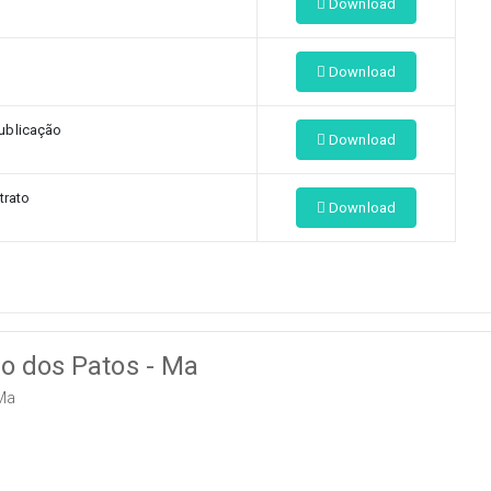
Download
Download
ublicação
Download
trato
Download
ão dos Patos - Ma
Ma