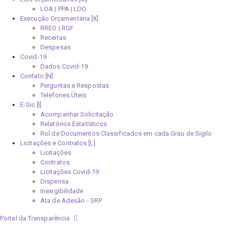
LOA | PPA | LDO
Execução Orçamentária [X]
RREO | RGF
Receitas
Despesas
Covid-19
Dados Covid-19
Contato [N]
Perguntas e Respostas
Telefones Úteis
E-Sic [I]
Acompanhar Solicitação
Relatórios Estatísticos
Rol de Documentos Classificados em cada Grau de Sigilo
Licitações e Contratos [L]
Licitações
Contratos
Licitações Covid-19
Dispensa
Inexigibilidade
Ata de Adesão - SRP
Portal da Transparência