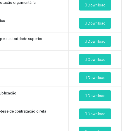
dotação orçamentária
Download
dico
Download
 pela autoridade superior
Download
Download
Download
ublicação
Download
ese de contratação direta
Download