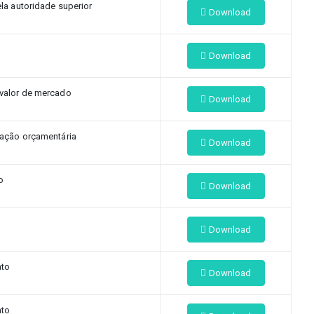
ela autoridade superior
Download
Download
valor de mercado
Download
tação orçamentária
Download
o
Download
Download
ato
Download
ato