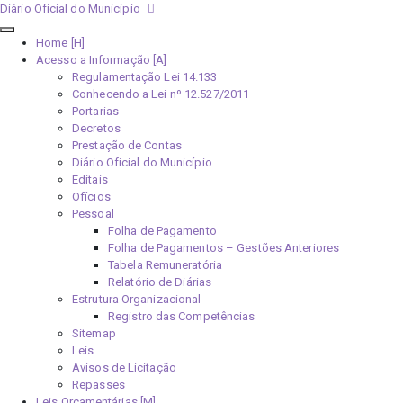
Diário Oficial do Município
Home [H]
Acesso a Informação [A]
Regulamentação Lei 14.133
Conhecendo a Lei nº 12.527/2011
Portarias
Decretos
Prestação de Contas
Diário Oficial do Município
Editais
Ofícios
Pessoal
Folha de Pagamento
Folha de Pagamentos – Gestões Anteriores
Tabela Remuneratória
Relatório de Diárias
Estrutura Organizacional
Registro das Competências
Sitemap
Leis
Avisos de Licitação
Repasses
Leis Orçamentárias [M]