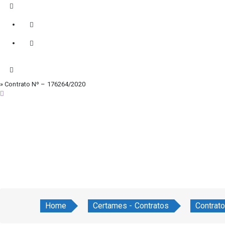
» Contrato Nº – 176264/2020
domingo, 9 de agosto de 2026
Home
Certames - Contratos
Contrat