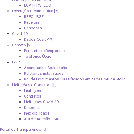
LOA | PPA | LDO
Execução Orçamentária [X]
RREO | RGF
Receitas
Despesas
Covid-19
Dados Covid-19
Contato [N]
Perguntas e Respostas
Telefones Úteis
E-Sic [I]
Acompanhar Solicitação
Relatórios Estatísticos
Rol de Documentos Classificados em cada Grau de Sigilo
Licitações e Contratos [L]
Licitações
Contratos
Licitações Covid-19
Dispensa
Inexigibilidade
Ata de Adesão - SRP
Portal da Transparência