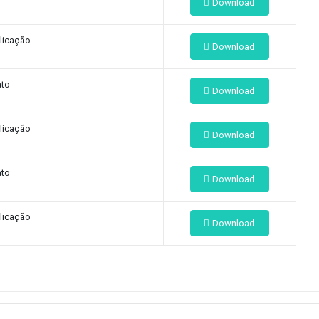
Download
licação
Download
ato
Download
licação
Download
ato
Download
licação
Download