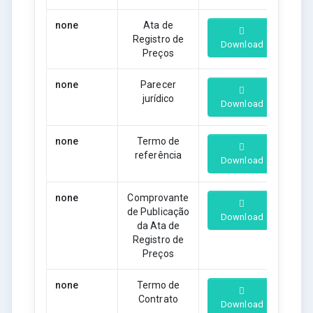
none
Ata de
Registro de
Download
Preços
none
Parecer
jurídico
Download
none
Termo de
referência
Download
none
Comprovante
de Publicação
Download
da Ata de
Registro de
Preços
none
Termo de
Contrato
Download