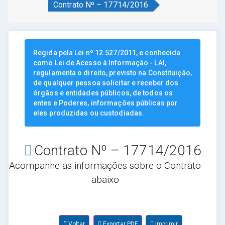
Contrato Nº – 17714/2016
Regida pela Lei nº 12.527/2011, e conhecida
como Lei de Acesso à Informação - LAI,
regulamenta o direito, previsto na Constituição,
de qualquer pessoa solicitar e receber dos
órgãos e entidades públicos, de todos os
entes e Poderes, informações públicas por
eles produzidas ou custodiadas.
Contrato Nº – 17714/2016
Acompanhe as informações sobre o Contrato
abaixo
Voltar
Exportar PDF
Imprimir