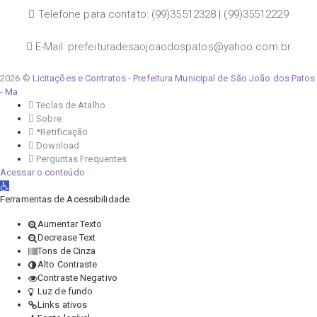
Telefone para contato: (99)35512328 | (99)35512229
E-Mail: prefeituradesaojoaodospatos@yahoo.com.br
2026 ©
Licitações e Contratos - Prefeitura Municipal de São João dos Patos
- Ma
Teclas de Atalho
Sobre
*Retificação
Download
Perguntas Frequentes
Acessar o conteúdo
Abrir a barra de ferramentas
Ferramentas de Acessibilidade
Aumentar Texto
Decrease Text
Tons de Cinza
Alto Contraste
Contraste Negativo
Luz de fundo
Links ativos