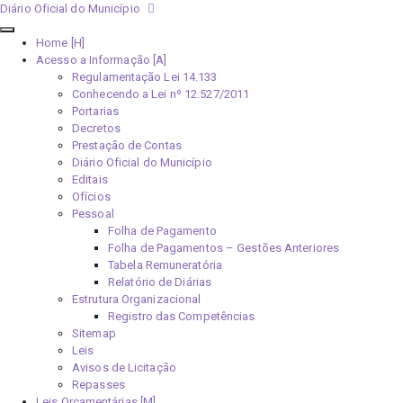
Diário Oficial do Município
Home [H]
Acesso a Informação [A]
Regulamentação Lei 14.133
Conhecendo a Lei nº 12.527/2011
Portarias
Decretos
Prestação de Contas
Diário Oficial do Município
Editais
Ofícios
Pessoal
Folha de Pagamento
Folha de Pagamentos – Gestões Anteriores
Tabela Remuneratória
Relatório de Diárias
Estrutura Organizacional
Registro das Competências
Sitemap
Leis
Avisos de Licitação
Repasses
Leis Orçamentárias [M]