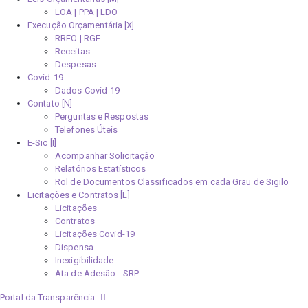
LOA | PPA | LDO
Execução Orçamentária [X]
RREO | RGF
Receitas
Despesas
Covid-19
Dados Covid-19
Contato [N]
Perguntas e Respostas
Telefones Úteis
E-Sic [I]
Acompanhar Solicitação
Relatórios Estatísticos
Rol de Documentos Classificados em cada Grau de Sigilo
Licitações e Contratos [L]
Licitações
Contratos
Licitações Covid-19
Dispensa
Inexigibilidade
Ata de Adesão - SRP
Portal da Transparência