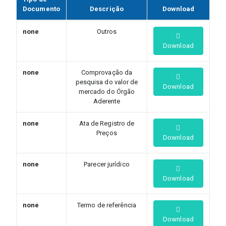
Documento
Descrição
Download
none
Outros
Download
none
Comprovação da
pesquisa do valor de
Download
mercado do Órgão
Aderente
none
Ata de Registro de
Preços
Download
none
Parecer jurídico
Download
none
Termo de referência
Download