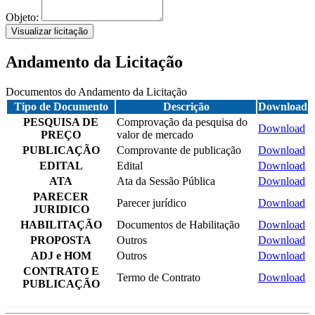
Objeto:
Visualizar licitação
Andamento da Licitação
Documentos do Andamento da Licitação
Tipo de Documento
Descrição
Download
PESQUISA DE
Comprovação da pesquisa do
Download
PREÇO
valor de mercado
PUBLICAÇÃO
Comprovante de publicação
Download
EDITAL
Edital
Download
ATA
Ata da Sessão Pública
Download
PARECER
Parecer jurídico
Download
JURIDICO
HABILITAÇÃO
Documentos de Habilitação
Download
PROPOSTA
Outros
Download
ADJ e HOM
Outros
Download
CONTRATO E
Termo de Contrato
Download
PUBLICAÇÃO