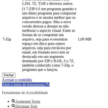
LZH, 7Z, TAR e diversos outros.
O 7-ZIP é é um programa gratuito e
um ótimo programa para compactar
arquivos e se mostra melhor que os
concorrentes pagos. Mas a nova
versão deixou a desejar ao não
melhorar o aspecto visual. Entre as
formas de se comprimir um
7-Zip
arquivo, seja para economizar
1,09 MB
espaço em disco para outros
arquivos, seja para enviá-los por
email, um formato novo tem se
destacado em um segmento
dominado por ZIP e RAR, é o 7Z,
também conhecido como 7-Zip, o
programa que o lançou.
Fechar
Acessar o conteúdo
Abrir a barra de ferramentas
Ferramentas de Acessibilidade
Aumentar Texto
Decrease Text