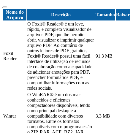
Nome do
Descrição
Tamanho
Baixar
Arquivo
O Foxit® Reader® é um leve,
rápido, e completo visualizador de
arquivos PDF, que lhe permite
abrir, visualizar e imprimir qualquer
arquivo PDF. Ao contrário de
outros leitores de PDF gratuitos,
Foxit
Foxit® Reader® possui uma fácil
91,3 MB
Reader
interface de utilização de recursos
de colaboração como a capacidade
de adicionar anotações para PDF,
preencher formulários PDF, e
compartilhar informações com as
redes sociais.
O WinRAR® é um dos mais
conhecidos e eficientes
compactadores disponíveis, tendo
como principal destaque a
Winrar
compatibilidade com diversos
3,3 MB
formatos. Entre os formatos
compatíveis com o programa estão
o ZIP, RAR, ACE, BZ2, JAR,