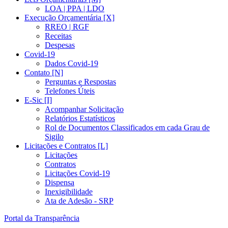
LOA | PPA | LDO
Execução Orçamentária [X]
RREO | RGF
Receitas
Despesas
Covid-19
Dados Covid-19
Contato [N]
Perguntas e Respostas
Telefones Úteis
E-Sic [I]
Acompanhar Solicitação
Relatórios Estatísticos
Rol de Documentos Classificados em cada Grau de
Sigilo
Licitações e Contratos [L]
Licitações
Contratos
Licitações Covid-19
Dispensa
Inexigibilidade
Ata de Adesão - SRP
Portal da Transparência