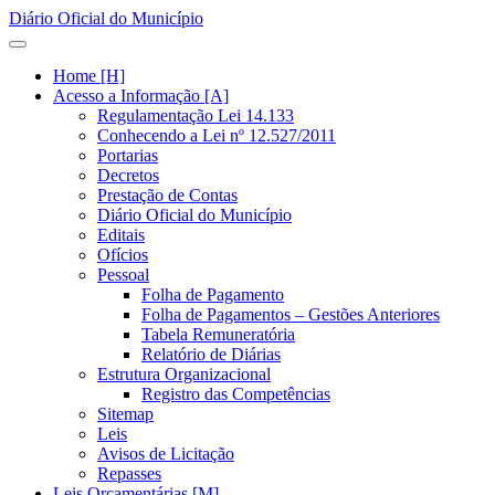
Diário Oficial do Município
Home [H]
Acesso a Informação [A]
Regulamentação Lei 14.133
Conhecendo a Lei nº 12.527/2011
Portarias
Decretos
Prestação de Contas
Diário Oficial do Município
Editais
Ofícios
Pessoal
Folha de Pagamento
Folha de Pagamentos – Gestões Anteriores
Tabela Remuneratória
Relatório de Diárias
Estrutura Organizacional
Registro das Competências
Sitemap
Leis
Avisos de Licitação
Repasses
Leis Orçamentárias [M]