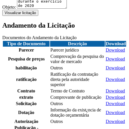
Objeto:
Visualizar licitação
Andamento da Licitação
Documentos do Andamento da Licitação
Tipo de Documento
Descrição
Download
Parecer
Parecer jurídico
Download
Comprovação da pesquisa do
Pesquisa de preços
Download
valor de mercado
habilitação
Outros
Download
Ratificação da contratação
ratificação
direta pela autoridade
Download
superior
Contrato
Termo de Contrato
Download
extrato
Comprovante de publicação
Download
Solicitação
Outros
Download
Informação da exist¿ncia de
Dotação
Download
dotação orçamentária
Autorização
Outros
Download
Publicação -