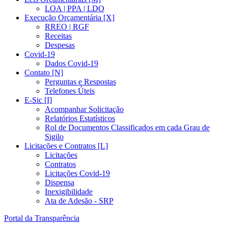
LOA | PPA | LDO
Execução Orçamentária [X]
RREO | RGF
Receitas
Despesas
Covid-19
Dados Covid-19
Contato [N]
Perguntas e Respostas
Telefones Úteis
E-Sic [I]
Acompanhar Solicitação
Relatórios Estatísticos
Rol de Documentos Classificados em cada Grau de
Sigilo
Licitações e Contratos [L]
Licitações
Contratos
Licitações Covid-19
Dispensa
Inexigibilidade
Ata de Adesão - SRP
Portal da Transparência