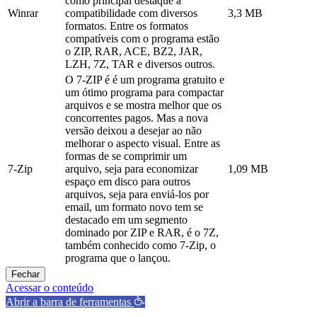
como principal destaque a
Winrar
compatibilidade com diversos
3,3 MB
formatos. Entre os formatos
compatíveis com o programa estão
o ZIP, RAR, ACE, BZ2, JAR,
LZH, 7Z, TAR e diversos outros.
O 7-ZIP é é um programa gratuito e
um ótimo programa para compactar
arquivos e se mostra melhor que os
concorrentes pagos. Mas a nova
versão deixou a desejar ao não
melhorar o aspecto visual. Entre as
formas de se comprimir um
7-Zip
arquivo, seja para economizar
1,09 MB
espaço em disco para outros
arquivos, seja para enviá-los por
email, um formato novo tem se
destacado em um segmento
dominado por ZIP e RAR, é o 7Z,
também conhecido como 7-Zip, o
programa que o lançou.
Fechar
Acessar o conteúdo
Abrir a barra de ferramentas