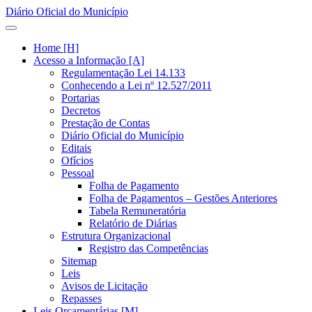
Diário Oficial do Município
Home [H]
Acesso a Informação [A]
Regulamentação Lei 14.133
Conhecendo a Lei nº 12.527/2011
Portarias
Decretos
Prestação de Contas
Diário Oficial do Município
Editais
Ofícios
Pessoal
Folha de Pagamento
Folha de Pagamentos – Gestões Anteriores
Tabela Remuneratória
Relatório de Diárias
Estrutura Organizacional
Registro das Competências
Sitemap
Leis
Avisos de Licitação
Repasses
Leis Orçamentárias [M]