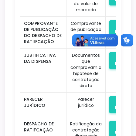
do valor de
mercado
COMPROVANTE
Comprovante
DE PUBLICAÇÃO
de publicação
Download
DO DESPACHO DE
RATIIFCAÇÃO
JUSTIFICATIVA
Documentos
DA DISPENSA
que
Download
comprovam a
hipótese de
contratação
direta
PARECER
Parecer
JURÍDICO
jurídico
Download
DESPACHO DE
Ratificação da
RATIFCAÇÃO
contratação
Download
direta pela