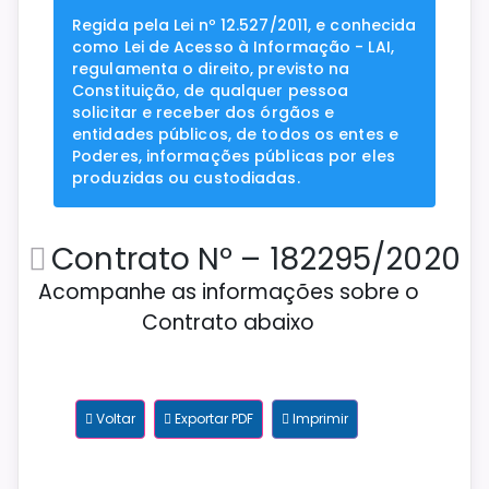
Regida pela Lei nº 12.527/2011, e conhecida
como Lei de Acesso à Informação - LAI,
regulamenta o direito, previsto na
Constituição, de qualquer pessoa
solicitar e receber dos órgãos e
entidades públicos, de todos os entes e
Poderes, informações públicas por eles
produzidas ou custodiadas.
Contrato Nº – 182295/2020
Acompanhe as informações sobre o
Contrato abaixo
Voltar
Exportar PDF
Imprimir