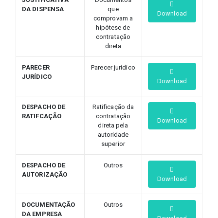
DA DISPENSA
que
Download
comprovam a
hipótese de
contratação
direta
PARECER
Parecer jurídico
JURÍDICO
Download
DESPACHO DE
Ratificação da
RATIFCAÇÃO
contratação
Download
direta pela
autoridade
superior
DESPACHO DE
Outros
AUTORIZAÇÃO
Download
DOCUMENTAÇÃO
Outros
DA EMPRESA