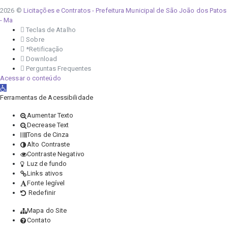
2026 ©
Licitações e Contratos - Prefeitura Municipal de São João dos Patos
- Ma
Teclas de Atalho
Sobre
*Retificação
Download
Perguntas Frequentes
Acessar o conteúdo
Abrir a barra de ferramentas
Ferramentas de Acessibilidade
Aumentar Texto
Decrease Text
Tons de Cinza
Alto Contraste
Contraste Negativo
Luz de fundo
Links ativos
Fonte legível
Redefinir
Mapa do Site
Contato