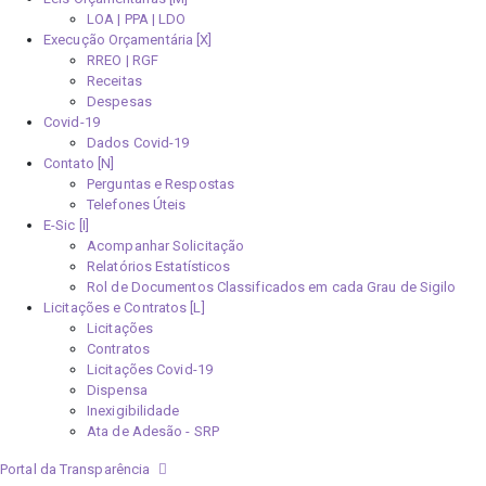
LOA | PPA | LDO
Execução Orçamentária [X]
RREO | RGF
Receitas
Despesas
Covid-19
Dados Covid-19
Contato [N]
Perguntas e Respostas
Telefones Úteis
E-Sic [I]
Acompanhar Solicitação
Relatórios Estatísticos
Rol de Documentos Classificados em cada Grau de Sigilo
Licitações e Contratos [L]
Licitações
Contratos
Licitações Covid-19
Dispensa
Inexigibilidade
Ata de Adesão - SRP
Portal da Transparência