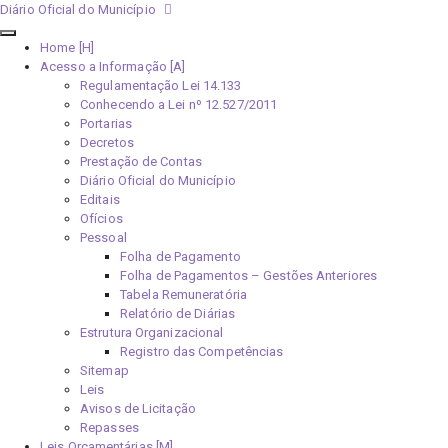
Diário Oficial do Município
Home [H]
Acesso a Informação [A]
Regulamentação Lei 14.133
Conhecendo a Lei nº 12.527/2011
Portarias
Decretos
Prestação de Contas
Diário Oficial do Município
Editais
Ofícios
Pessoal
Folha de Pagamento
Folha de Pagamentos – Gestões Anteriores
Tabela Remuneratória
Relatório de Diárias
Estrutura Organizacional
Registro das Competências
Sitemap
Leis
Avisos de Licitação
Repasses
Leis Orçamentárias [M]