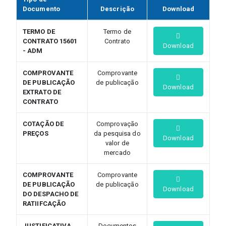
Documento
Descrição
Download
TERMO DE
Termo de
CONTRATO 15601
Contrato
Download
- ADM
COMPROVANTE
Comprovante
DE PUBLICAÇÃO
de publicação
Download
EXTRATO DE
CONTRATO
COTAÇÃO DE
Comprovação
PREÇOS
da pesquisa do
Download
valor de
mercado
COMPROVANTE
Comprovante
DE PUBLICAÇÃO
de publicação
Download
DO DESPACHO DE
RATIIFCAÇÃO
JUSTIFICATIVA
Documentos