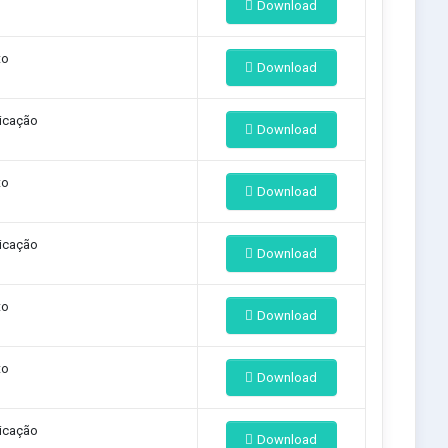
Download
to
Download
icação
Download
to
Download
icação
Download
to
Download
to
Download
icação
Download