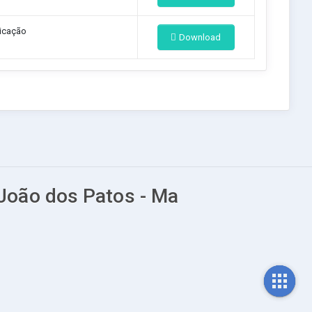
icação
Download
 João dos Patos - Ma