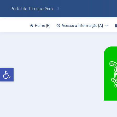
Portal da Transparência
Home [H]
Acesso a Informação [A]
Abrir a barra de ferramentas