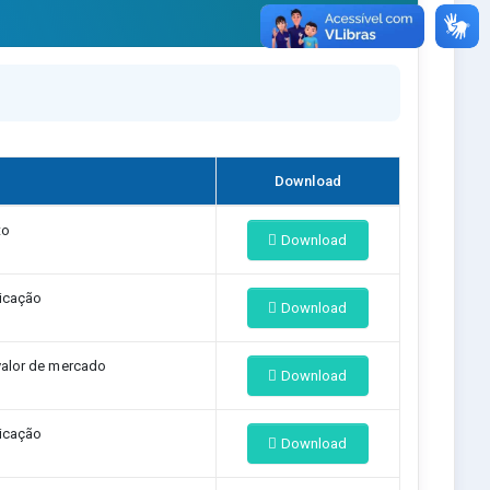
Download
to
Download
icação
Download
alor de mercado
Download
icação
Download