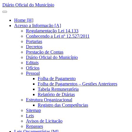
Diário Oficial do Município
Home [H]
Acesso a Informação [A]
Regulamentação Lei 14.133
Conhecendo a Lei nº 12.527/2011
Portarias
Decretos
Prestação de Contas
Diário Oficial do Município
Editais
Ofícios
Pessoal
Folha de Pagamento
Folha de Pagamentos – Gestões Anteriores
Tabela Remuneratória
Relatório de Diárias
Estrutura Organizacional
Registro das Competências
Sitemap
Leis
Avisos de Licitação
Repasses
Leis Orçamentárias [M]