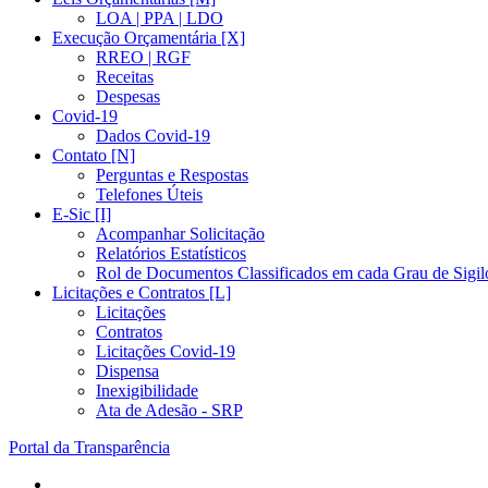
LOA | PPA | LDO
Execução Orçamentária [X]
RREO | RGF
Receitas
Despesas
Covid-19
Dados Covid-19
Contato [N]
Perguntas e Respostas
Telefones Úteis
E-Sic [I]
Acompanhar Solicitação
Relatórios Estatísticos
Rol de Documentos Classificados em cada Grau de Sigil
Licitações e Contratos [L]
Licitações
Contratos
Licitações Covid-19
Dispensa
Inexigibilidade
Ata de Adesão - SRP
Portal da Transparência