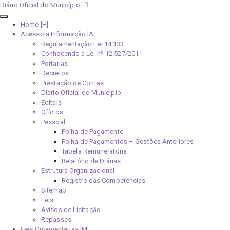
Diário Oficial do Município
Home [H]
Acesso a Informação [A]
Regulamentação Lei 14.133
Conhecendo a Lei nº 12.527/2011
Portarias
Decretos
Prestação de Contas
Diário Oficial do Município
Editais
Ofícios
Pessoal
Folha de Pagamento
Folha de Pagamentos – Gestões Anteriores
Tabela Remuneratória
Relatório de Diárias
Estrutura Organizacional
Registro das Competências
Sitemap
Leis
Avisos de Licitação
Repasses
Leis Orçamentárias [M]