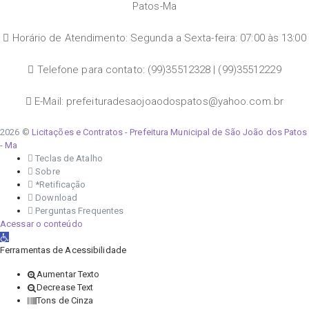
Patos-Ma
Horário de Atendimento: Segunda a Sexta-feira: 07:00 às 13:00
Telefone para contato: (99)35512328 | (99)35512229
E-Mail: prefeituradesaojoaodospatos@yahoo.com.br
2026 ©
Licitações e Contratos - Prefeitura Municipal de São João dos Patos
- Ma
Teclas de Atalho
Sobre
*Retificação
Download
Perguntas Frequentes
Acessar o conteúdo
Abrir a barra de ferramentas
Ferramentas de Acessibilidade
Aumentar Texto
Decrease Text
Tons de Cinza