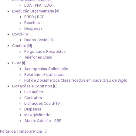
LOA | PPA | LDO
Execução Orçamentária [X]
RREO | RGF
Receitas
Despesas
Covid-19
Dados Covid-19
Contato [N]
Perguntas e Respostas
Telefones Úteis
E-Sic [I]
Acompanhar Solicitação
Relatórios Estatísticos
Rol de Documentos Classificados em cada Grau de Sigilo
Licitações e Contratos [L]
Licitações
Contratos
Licitações Covid-19
Dispensa
Inexigibilidade
Ata de Adesão - SRP
Portal da Transparência