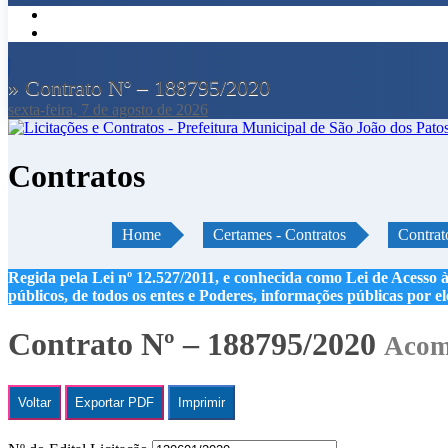
» Contrato Nº – 188795/2020
sexta-feira, 7 de agosto de 2026
Contratos
Home
Certames - Contratos
Contrat
Regida pela Lei nº 12.527/2011, e conhecida como Lei de Acesso à
públicos, de todos os entes e Poderes, informações públicas por e
Contrato Nº – 188795/2020
Acomp
Voltar
Exportar PDF
Imprimir