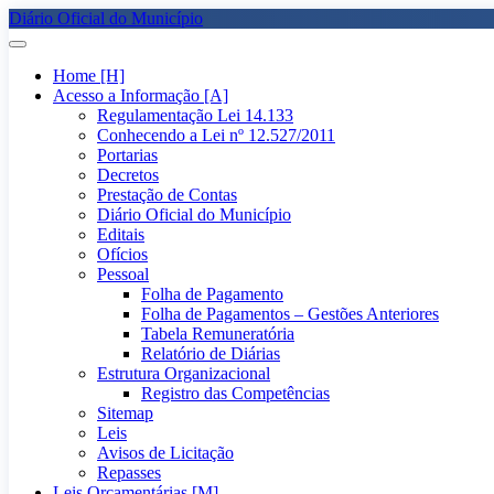
Diário Oficial do Município
Home [H]
Acesso a Informação [A]
Regulamentação Lei 14.133
Conhecendo a Lei nº 12.527/2011
Portarias
Decretos
Prestação de Contas
Diário Oficial do Município
Editais
Ofícios
Pessoal
Folha de Pagamento
Folha de Pagamentos – Gestões Anteriores
Tabela Remuneratória
Relatório de Diárias
Estrutura Organizacional
Registro das Competências
Sitemap
Leis
Avisos de Licitação
Repasses
Leis Orçamentárias [M]