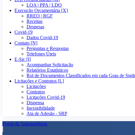
LOA | PPA | LDO
Execução Orçamentária [X]
RREO | RGF
Receitas
Despesas
Covid-19
Dados Covid-19
Contato [N]
Perguntas e Respostas
Telefones Úteis
E-Sic [I]
Acompanhar Solicitação
Relatórios Estatísticos
Rol de Documentos Classificados em cada Grau de Sigil
Licitações e Contratos [L]
Licitações
Contratos
Licitações Covid-19
Dispensa
Inexigibilidade
Ata de Adesão - SRP
Portal da Transparência