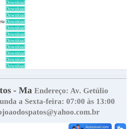
Download
Download
Download
eta
Download
Download
Download
Download
Download
Download
Download
Download
atos - Ma
Endereço: Av. Getúlio
nda a Sexta-feira: 07:00 às 13:00
aojoaodospatos@yahoo.com.br