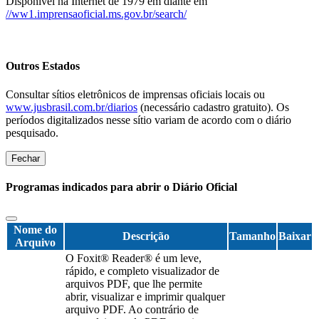
Disponível na Internet de 1979 em diante em
//ww1.imprensaoficial.ms.gov.br/search/
Outros Estados
Consultar sítios eletrônicos de imprensas oficiais locais ou
www.jusbrasil.com.br/diarios
(necessário cadastro gratuito). Os
períodos digitalizados nesse sítio variam de acordo com o diário
pesquisado.
Fechar
Programas indicados para abrir o Diário Oficial
Nome do
Descrição
Tamanho
Baixar
Arquivo
O Foxit® Reader® é um leve,
rápido, e completo visualizador de
arquivos PDF, que lhe permite
abrir, visualizar e imprimir qualquer
arquivo PDF. Ao contrário de