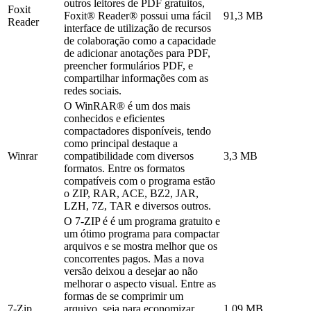
outros leitores de PDF gratuitos,
Foxit
Foxit® Reader® possui uma fácil
91,3 MB
Reader
interface de utilização de recursos
de colaboração como a capacidade
de adicionar anotações para PDF,
preencher formulários PDF, e
compartilhar informações com as
redes sociais.
O WinRAR® é um dos mais
conhecidos e eficientes
compactadores disponíveis, tendo
como principal destaque a
Winrar
compatibilidade com diversos
3,3 MB
formatos. Entre os formatos
compatíveis com o programa estão
o ZIP, RAR, ACE, BZ2, JAR,
LZH, 7Z, TAR e diversos outros.
O 7-ZIP é é um programa gratuito e
um ótimo programa para compactar
arquivos e se mostra melhor que os
concorrentes pagos. Mas a nova
versão deixou a desejar ao não
melhorar o aspecto visual. Entre as
formas de se comprimir um
7-Zip
arquivo, seja para economizar
1,09 MB