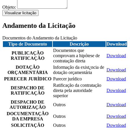
Objeto:
Visualizar licitação
Andamento da Licitação
Documentos do Andamento da Licitação
Tipo de Documento
Descrição
Download
Documentos que
PUBLICAÇÃO
comprovam a hipótese de
Download
RATIFICAÇÃO
contratação direta
DOTAÇÃO
Informação da exist¿ncia de
Download
ORÇAMENTÁRIA
dotação orçamentária
PERECER JURÍDICO
Parecer jurídico
Download
Ratificação da contratação
DESPACHO DE
direta pela autoridade
Download
RATIFICAÇÃO
superior
DESPACHO DE
Outros
Download
AUTORIZAÇÃO
DOCUMENTAÇÃO
Outros
Download
DA EMPRESA
SOLICITAÇÃO
Outros
Download