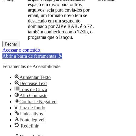
espaço em disco para outros
arquivos, seja para enviá-los por
email, um formato novo tem se
destacado em um segmento
dominado por ZIP e RAR, é o 7Z,
também conhecido como 7-Zip, o
programa que o lançou.
Fechar
Acessar o conteúdo
Abrir a barra de ferramentas
Ferramentas de Acessibilidade
Aumentar Texto
Decrease Text
Tons de Cinza
Alto Contraste
Contraste Negativo
Luz de fundo
Links ativos
Fonte legível
Redefinir