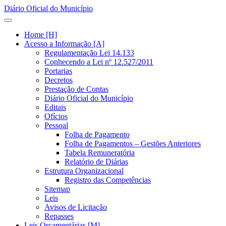
Diário Oficial do Município
Home [H]
Acesso a Informação [A]
Regulamentação Lei 14.133
Conhecendo a Lei nº 12.527/2011
Portarias
Decretos
Prestação de Contas
Diário Oficial do Município
Editais
Ofícios
Pessoal
Folha de Pagamento
Folha de Pagamentos – Gestões Anteriores
Tabela Remuneratória
Relatório de Diárias
Estrutura Organizacional
Registro das Competências
Sitemap
Leis
Avisos de Licitação
Repasses
Leis Orçamentárias [M]