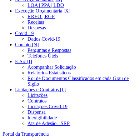
LOA | PPA | LDO
Execução Orçamentária [X]
RREO | RGF
Receitas
Despesas
Covid-19
Dados Covid-19
Contato [N]
Perguntas e Respostas
Telefones Úteis
E-Sic [I]
Acompanhar Solicitação
Relatórios Estatísticos
Rol de Documentos Classificados em cada Grau de
Sigilo
Licitações e Contratos [L]
Licitações
Contratos
Licitações Covid-19
Dispensa
Inexigibilidade
Ata de Adesão - SRP
Portal da Transparência