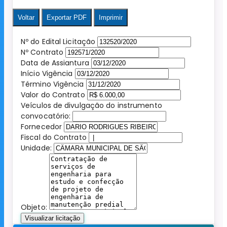
Voltar
Exportar PDF
Imprimir
Nº do Edital Licitação
Nº Contrato
Data de Assiantura
Início Vigência
Término Vigência
Valor do Contrato
Veículos de divulgação do instrumento
convocatório:
Fornecedor
Fiscal do Contrato
Unidade:
Objeto:
Visualizar licitação