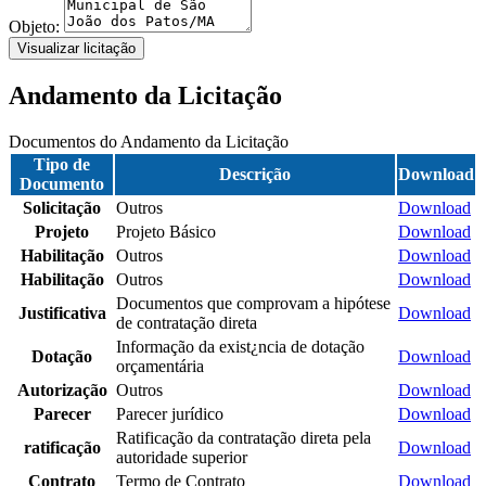
Objeto:
Visualizar licitação
Andamento da Licitação
Documentos do Andamento da Licitação
Tipo de
Descrição
Download
Documento
Solicitação
Outros
Download
Projeto
Projeto Básico
Download
Habilitação
Outros
Download
Habilitação
Outros
Download
Documentos que comprovam a hipótese
Justificativa
Download
de contratação direta
Informação da exist¿ncia de dotação
Dotação
Download
orçamentária
Autorização
Outros
Download
Parecer
Parecer jurídico
Download
Ratificação da contratação direta pela
ratificação
Download
autoridade superior
Contrato
Termo de Contrato
Download