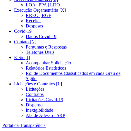
LOA | PPA | LDO
Execução Orçamentária [X]
RREO | RGF
Receitas
Despesas
Covid-19
Dados Covid-19
Contato [N]
Perguntas e Respostas
Telefones Úteis
E-Sic [I]
Acompanhar Solicitação
Relatórios Estatísticos
Rol de Documentos Classificados em cada Grau de
Sigilo
Licitações e Contratos [L]
Licitações
Contratos
Licitações Covid-19
Dispensa
Inexigibilidade
Ata de Adesão - SRP
Portal da Transparência