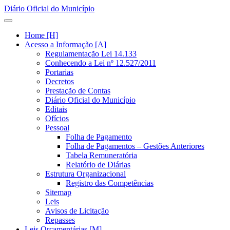
Diário Oficial do Município
Home [H]
Acesso a Informação [A]
Regulamentação Lei 14.133
Conhecendo a Lei nº 12.527/2011
Portarias
Decretos
Prestação de Contas
Diário Oficial do Município
Editais
Ofícios
Pessoal
Folha de Pagamento
Folha de Pagamentos – Gestões Anteriores
Tabela Remuneratória
Relatório de Diárias
Estrutura Organizacional
Registro das Competências
Sitemap
Leis
Avisos de Licitação
Repasses
Leis Orçamentárias [M]