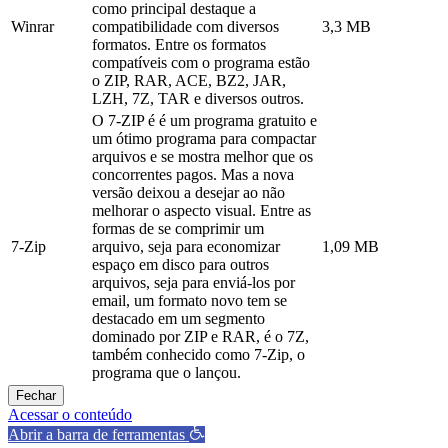
como principal destaque a
Winrar
compatibilidade com diversos
3,3 MB
formatos. Entre os formatos
compatíveis com o programa estão
o ZIP, RAR, ACE, BZ2, JAR,
LZH, 7Z, TAR e diversos outros.
O 7-ZIP é é um programa gratuito e
um ótimo programa para compactar
arquivos e se mostra melhor que os
concorrentes pagos. Mas a nova
versão deixou a desejar ao não
melhorar o aspecto visual. Entre as
formas de se comprimir um
7-Zip
arquivo, seja para economizar
1,09 MB
espaço em disco para outros
arquivos, seja para enviá-los por
email, um formato novo tem se
destacado em um segmento
dominado por ZIP e RAR, é o 7Z,
também conhecido como 7-Zip, o
programa que o lançou.
Fechar
Acessar o conteúdo
Abrir a barra de ferramentas