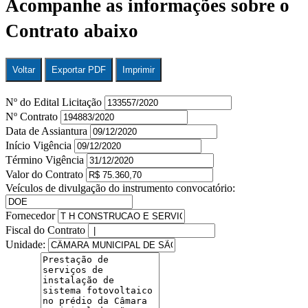
Acompanhe as informações sobre o
Contrato abaixo
Voltar
Exportar PDF
Imprimir
Nº do Edital Licitação
Nº Contrato
Data de Assiantura
Início Vigência
Término Vigência
Valor do Contrato
Veículos de divulgação do instrumento convocatório:
Fornecedor
Fiscal do Contrato
Unidade: