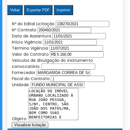
Voltar
Exportar PDF
Imprimir
Nº do Edital Licitação
Nº Contrato
Data de Assiantura
Início Vigência
Término Vigência
Valor do Contrato
Veículos de divulgação do instrumento
convocatório:
Fornecedor
Fiscal do Contrato
Unidade:
Objeto:
Visualizar licitação