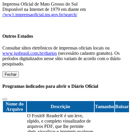
Imprensa Oficial de Mato Grosso do Sul
Disponível na Internet de 1979 em diante em
//ww1.imprensaoficial.ms.gov.br/search/
Outros Estados
Consultar sítios eletrônicos de imprensas oficiais locais ou
www.jusbrasil.com.br/diarios
(necessário cadastro gratuito). Os
períodos digitalizados nesse sítio variam de acordo com o diário
pesquisado.
Fechar
Programas indicados para abrir o Diário Oficial
Nome do
Descrição
Tamanho
Baixar
Arquivo
O Foxit® Reader® é um leve,
rápido, e completo visualizador de
arquivos PDF, que lhe permite
abrir, visualizar e imprimir qualquer