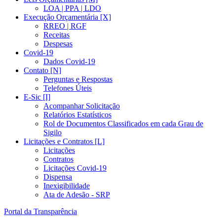
LOA | PPA | LDO
Execução Orçamentária [X]
RREO | RGF
Receitas
Despesas
Covid-19
Dados Covid-19
Contato [N]
Perguntas e Respostas
Telefones Úteis
E-Sic [I]
Acompanhar Solicitação
Relatórios Estatísticos
Rol de Documentos Classificados em cada Grau de
Sigilo
Licitações e Contratos [L]
Licitações
Contratos
Licitações Covid-19
Dispensa
Inexigibilidade
Ata de Adesão - SRP
Portal da Transparência