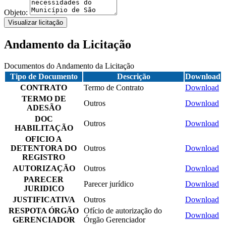
Objeto:
Visualizar licitação
Andamento da Licitação
Documentos do Andamento da Licitação
Tipo de Documento
Descrição
Download
CONTRATO
Termo de Contrato
Download
TERMO DE
Outros
Download
ADESÃO
DOC
Outros
Download
HABILITAÇÃO
OFICIO A
DETENTORA DO
Outros
Download
REGISTRO
AUTORIZAÇÃO
Outros
Download
PARECER
Parecer jurídico
Download
JURIDICO
JUSTIFICATIVA
Outros
Download
RESPOTA ÓRGÃO
Ofício de autorização do
Download
GERENCIADOR
Órgão Gerenciador