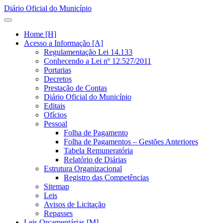
Diário Oficial do Município
Home [H]
Acesso a Informação [A]
Regulamentação Lei 14.133
Conhecendo a Lei nº 12.527/2011
Portarias
Decretos
Prestação de Contas
Diário Oficial do Município
Editais
Ofícios
Pessoal
Folha de Pagamento
Folha de Pagamentos – Gestões Anteriores
Tabela Remuneratória
Relatório de Diárias
Estrutura Organizacional
Registro das Competências
Sitemap
Leis
Avisos de Licitação
Repasses
Leis Orçamentárias [M]