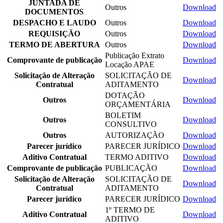
JUNTADA DE
Outros
Download
DOCUMENTOS
DESPACHO E LAUDO
Outros
Download
REQUISIÇÃO
Outros
Download
TERMO DE ABERTURA
Outros
Download
Publicação Extrato
Comprovante de publicação
Download
Locação APAE
Solicitação de Alteração
SOLICITAÇÃO DE
Download
Contratual
ADITAMENTO
DOTAÇÃO
Outros
Download
ORÇAMENTÁRIA
BOLETIM
Outros
Download
CONSULTIVO
Outros
AUTORIZAÇÃO
Download
Parecer jurídico
PARECER JURÍDICO
Download
Aditivo Contratual
TERMO ADITIVO
Download
Comprovante de publicação
PUBLICAÇÃO
Download
Solicitação de Alteração
SOLICITAÇÃO DE
Download
Contratual
ADITAMENTO
Parecer jurídico
PARECER JURÍDICO
Download
1º TERMO DE
Aditivo Contratual
Download
ADITIVO