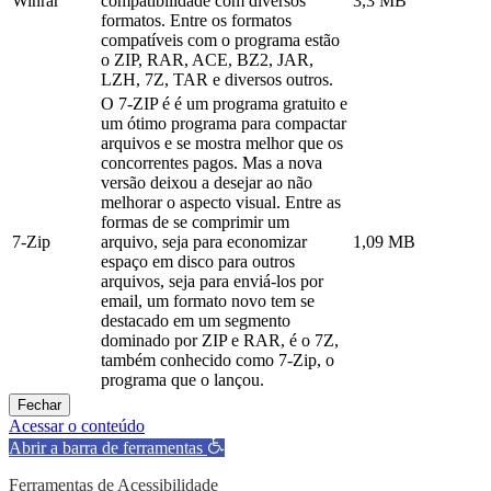
Winrar
compatibilidade com diversos
3,3 MB
formatos. Entre os formatos
compatíveis com o programa estão
o ZIP, RAR, ACE, BZ2, JAR,
LZH, 7Z, TAR e diversos outros.
O 7-ZIP é é um programa gratuito e
um ótimo programa para compactar
arquivos e se mostra melhor que os
concorrentes pagos. Mas a nova
versão deixou a desejar ao não
melhorar o aspecto visual. Entre as
formas de se comprimir um
7-Zip
arquivo, seja para economizar
1,09 MB
espaço em disco para outros
arquivos, seja para enviá-los por
email, um formato novo tem se
destacado em um segmento
dominado por ZIP e RAR, é o 7Z,
também conhecido como 7-Zip, o
programa que o lançou.
Fechar
Acessar o conteúdo
Abrir a barra de ferramentas
Ferramentas de Acessibilidade