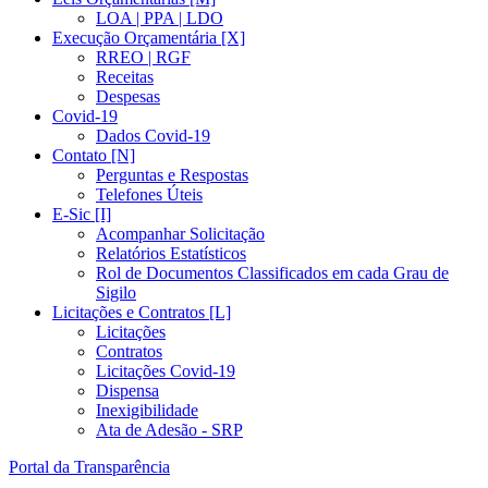
LOA | PPA | LDO
Execução Orçamentária [X]
RREO | RGF
Receitas
Despesas
Covid-19
Dados Covid-19
Contato [N]
Perguntas e Respostas
Telefones Úteis
E-Sic [I]
Acompanhar Solicitação
Relatórios Estatísticos
Rol de Documentos Classificados em cada Grau de
Sigilo
Licitações e Contratos [L]
Licitações
Contratos
Licitações Covid-19
Dispensa
Inexigibilidade
Ata de Adesão - SRP
Portal da Transparência