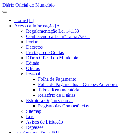
Diário Oficial do Município
Home [H]
Acesso a Informação [A]
Regulamentação Lei 14.133
Conhecendo a Lei nº 12.527/2011
Portarias
Decretos
Prestação de Contas
Diário Oficial do Município
Editais
Ofícios
Pessoal
Folha de Pagamento
Folha de Pagamentos – Gestões Anteriores
Tabela Remuneratória
Relatório de Diárias
Estrutura Organizacional
Registro das Competências
Sitemap
Leis
Avisos de Licitação
Repasses
Leis Orçamentárias [M]