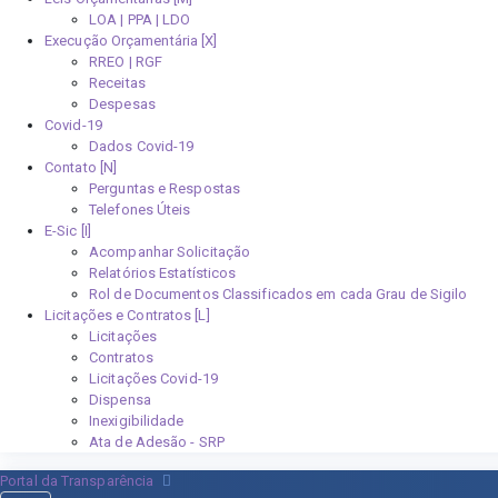
LOA | PPA | LDO
Execução Orçamentária [X]
RREO | RGF
Receitas
Despesas
Covid-19
Dados Covid-19
Contato [N]
Perguntas e Respostas
Telefones Úteis
E-Sic [I]
Acompanhar Solicitação
Relatórios Estatísticos
Rol de Documentos Classificados em cada Grau de Sigilo
Licitações e Contratos [L]
Licitações
Contratos
Licitações Covid-19
Dispensa
Inexigibilidade
Ata de Adesão - SRP
Portal da Transparência