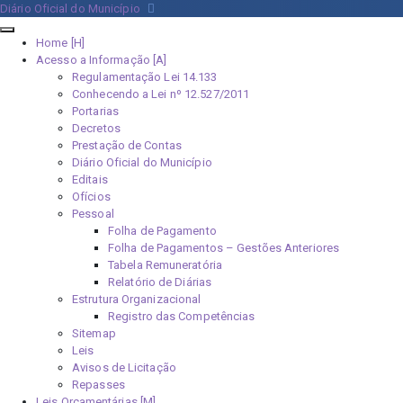
Diário Oficial do Município
Home [H]
Acesso a Informação [A]
Regulamentação Lei 14.133
Conhecendo a Lei nº 12.527/2011
Portarias
Decretos
Prestação de Contas
Diário Oficial do Município
Editais
Ofícios
Pessoal
Folha de Pagamento
Folha de Pagamentos – Gestões Anteriores
Tabela Remuneratória
Relatório de Diárias
Estrutura Organizacional
Registro das Competências
Sitemap
Leis
Avisos de Licitação
Repasses
Leis Orçamentárias [M]