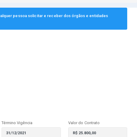
ualquer pessoa solicitar e receber dos órgãos e entidades
Término Vigência
Valor do Contrato