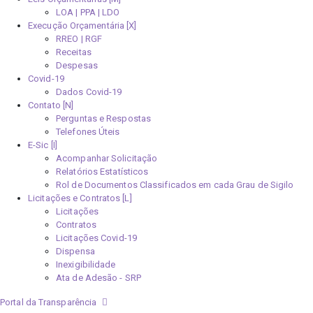
LOA | PPA | LDO
Execução Orçamentária [X]
RREO | RGF
Receitas
Despesas
Covid-19
Dados Covid-19
Contato [N]
Perguntas e Respostas
Telefones Úteis
E-Sic [I]
Acompanhar Solicitação
Relatórios Estatísticos
Rol de Documentos Classificados em cada Grau de Sigilo
Licitações e Contratos [L]
Licitações
Contratos
Licitações Covid-19
Dispensa
Inexigibilidade
Ata de Adesão - SRP
Portal da Transparência