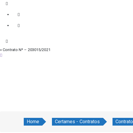
» Contrato Nº – 203015/2021
domingo, 9 de agosto de 2026
Home
Certames - Contratos
Contrat