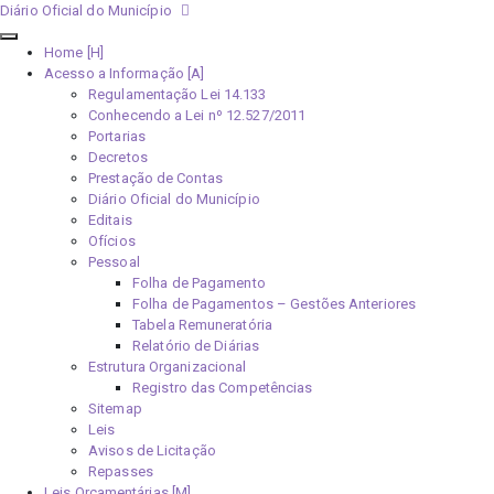
Diário Oficial do Município
Home [H]
Acesso a Informação [A]
Regulamentação Lei 14.133
Conhecendo a Lei nº 12.527/2011
Portarias
Decretos
Prestação de Contas
Diário Oficial do Município
Editais
Ofícios
Pessoal
Folha de Pagamento
Folha de Pagamentos – Gestões Anteriores
Tabela Remuneratória
Relatório de Diárias
Estrutura Organizacional
Registro das Competências
Sitemap
Leis
Avisos de Licitação
Repasses
Leis Orçamentárias [M]