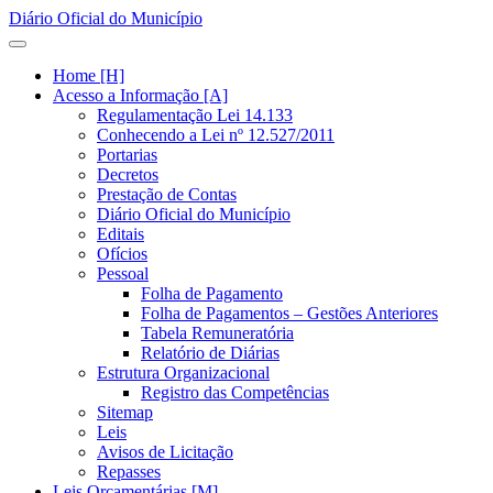
Diário Oficial do Município
Home [H]
Acesso a Informação [A]
Regulamentação Lei 14.133
Conhecendo a Lei nº 12.527/2011
Portarias
Decretos
Prestação de Contas
Diário Oficial do Município
Editais
Ofícios
Pessoal
Folha de Pagamento
Folha de Pagamentos – Gestões Anteriores
Tabela Remuneratória
Relatório de Diárias
Estrutura Organizacional
Registro das Competências
Sitemap
Leis
Avisos de Licitação
Repasses
Leis Orçamentárias [M]