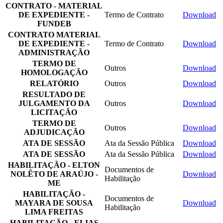
CONTRATO - MATERIAL
DE EXPEDIENTE -
Termo de Contrato
Download
FUNDEB
CONTRATO MATERIAL
DE EXPEDIENTE -
Termo de Contrato
Download
ADMINISTRAÇÃO
TERMO DE
Outros
Download
HOMOLOGAÇÃO
RELATÓRIO
Outros
Download
RESULTADO DE
JULGAMENTO DA
Outros
Download
LICITAÇÃO
TERMO DE
Outros
Download
ADJUDICAÇÃO
ATA DE SESSÃO
Ata da Sessão Pública
Download
ATA DE SESSÃO
Ata da Sessão Pública
Download
HABILITAÇÃO - ELTON
Documentos de
NOLÊTO DE ARAÚJO -
Download
Habilitação
ME
HABILITAÇÃO -
Documentos de
MAYARA DE SOUSA
Download
Habilitação
LIMA FREITAS
HABILITAÇÃO - ELIAS