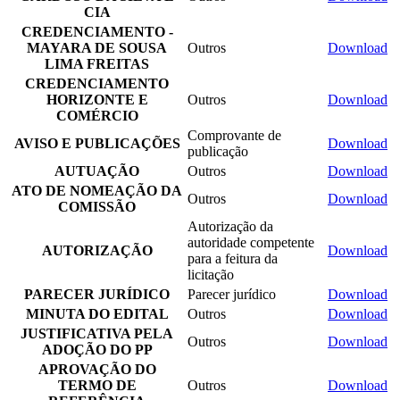
CIA
CREDENCIAMENTO -
MAYARA DE SOUSA
Outros
Download
LIMA FREITAS
CREDENCIAMENTO
HORIZONTE E
Outros
Download
COMÉRCIO
Comprovante de
AVISO E PUBLICAÇÕES
Download
publicação
AUTUAÇÃO
Outros
Download
ATO DE NOMEAÇÃO DA
Outros
Download
COMISSÃO
Autorização da
autoridade competente
AUTORIZAÇÃO
Download
para a feitura da
licitação
PARECER JURÍDICO
Parecer jurídico
Download
MINUTA DO EDITAL
Outros
Download
JUSTIFICATIVA PELA
Outros
Download
ADOÇÃO DO PP
APROVAÇÃO DO
TERMO DE
Outros
Download