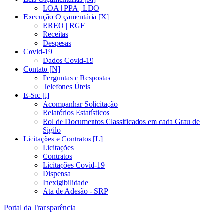
LOA | PPA | LDO
Execução Orçamentária [X]
RREO | RGF
Receitas
Despesas
Covid-19
Dados Covid-19
Contato [N]
Perguntas e Respostas
Telefones Úteis
E-Sic [I]
Acompanhar Solicitação
Relatórios Estatísticos
Rol de Documentos Classificados em cada Grau de
Sigilo
Licitações e Contratos [L]
Licitações
Contratos
Licitações Covid-19
Dispensa
Inexigibilidade
Ata de Adesão - SRP
Portal da Transparência