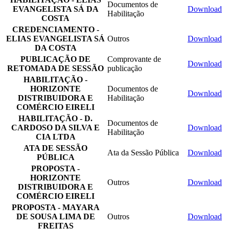
Documentos de
EVANGELISTA SÁ DA
Download
Habilitação
COSTA
CREDENCIAMENTO -
ELIAS EVANGELISTA SÁ
Outros
Download
DA COSTA
PUBLICAÇÃO DE
Comprovante de
Download
RETOMADA DE SESSÃO
publicação
HABILITAÇÃO -
HORIZONTE
Documentos de
Download
DISTRIBUIDORA E
Habilitação
COMÉRCIO EIRELI
HABILITAÇÃO - D.
Documentos de
CARDOSO DA SILVA E
Download
Habilitação
CIA LTDA
ATA DE SESSÃO
Ata da Sessão Pública
Download
PÚBLICA
PROPOSTA -
HORIZONTE
Outros
Download
DISTRIBUIDORA E
COMÉRCIO EIRELI
PROPOSTA - MAYARA
DE SOUSA LIMA DE
Outros
Download
FREITAS