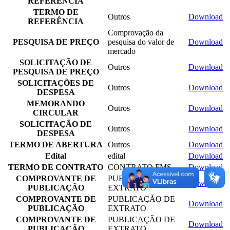
REFERÊNCIA
TERMO DE
Outros
Download
REFERÊNCIA
Comprovação da
PESQUISA DE PREÇO
pesquisa do valor de
Download
mercado
SOLICITAÇÃO DE
Outros
Download
PESQUISA DE PREÇO
SOLICITAÇÕES DE
Outros
Download
DESPESA
MEMORANDO
Outros
Download
CIRCULAR
SOLICITAÇÃO DE
Outros
Download
DESPESA
TERMO DE ABERTURA
Outros
Download
Edital
edital
Download
TERMO DE CONTRATO
CONTRATO FMS
Download
COMPROVANTE DE
PUBLICAÇÃO DE
Download
PUBLICAÇÃO
EXTRATO
COMPROVANTE DE
PUBLICAÇÃO DE
Download
PUBLICAÇÃO
EXTRATO
COMPROVANTE DE
PUBLICAÇÃO DE
Download
PUBLICAÇÃO
EXTRATO