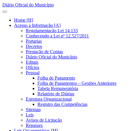
Diário Oficial do Município
Home [H]
Acesso a Informação [A]
Regulamentação Lei 14.133
Conhecendo a Lei nº 12.527/2011
Portarias
Decretos
Prestação de Contas
Diário Oficial do Município
Editais
Ofícios
Pessoal
Folha de Pagamento
Folha de Pagamentos – Gestões Anteriores
Tabela Remuneratória
Relatório de Diárias
Estrutura Organizacional
Registro das Competências
Sitemap
Leis
Avisos de Licitação
Repasses
Leis Orçamentárias [M]