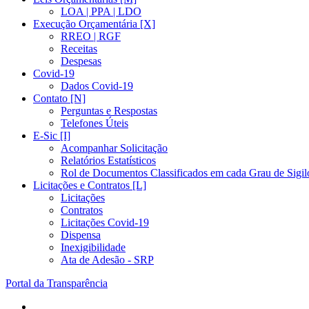
LOA | PPA | LDO
Execução Orçamentária [X]
RREO | RGF
Receitas
Despesas
Covid-19
Dados Covid-19
Contato [N]
Perguntas e Respostas
Telefones Úteis
E-Sic [I]
Acompanhar Solicitação
Relatórios Estatísticos
Rol de Documentos Classificados em cada Grau de Sigil
Licitações e Contratos [L]
Licitações
Contratos
Licitações Covid-19
Dispensa
Inexigibilidade
Ata de Adesão - SRP
Portal da Transparência