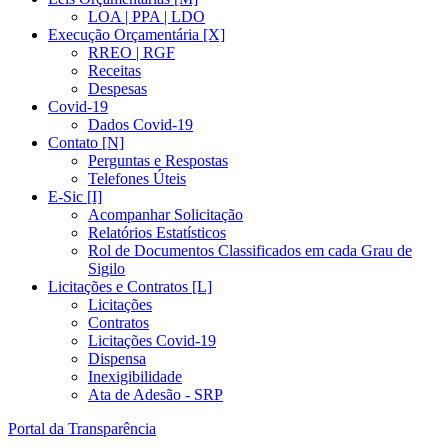
LOA | PPA | LDO
Execução Orçamentária [X]
RREO | RGF
Receitas
Despesas
Covid-19
Dados Covid-19
Contato [N]
Perguntas e Respostas
Telefones Úteis
E-Sic [I]
Acompanhar Solicitação
Relatórios Estatísticos
Rol de Documentos Classificados em cada Grau de
Sigilo
Licitações e Contratos [L]
Licitações
Contratos
Licitações Covid-19
Dispensa
Inexigibilidade
Ata de Adesão - SRP
Portal da Transparência