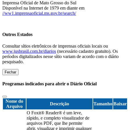
Imprensa Oficial de Mato Grosso do Sul
Disponível na Internet de 1979 em diante em
//ww1.imprensaoficial.ms.gov.br/search/
Outros Estados
Consultar sítios eletrônicos de imprensas oficiais locais ou
www.jusbrasil.com.br/diarios
(necessário cadastro gratuito). Os
períodos digitalizados nesse sítio variam de acordo com o diário
pesquisado.
Fechar
Programas indicados para abrir o Diário Oficial
Nome do
Descrição
Tamanho
Baixar
Arquivo
O Foxit® Reader® é um leve,
rápido, e completo visualizador de
arquivos PDF, que lhe permite
abrir, visualizar e imprimir qualquer