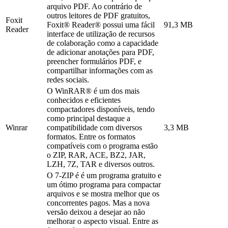
arquivo PDF. Ao contrário de
outros leitores de PDF gratuitos,
Foxit
Foxit® Reader® possui uma fácil
91,3 MB
Reader
interface de utilização de recursos
de colaboração como a capacidade
de adicionar anotações para PDF,
preencher formulários PDF, e
compartilhar informações com as
redes sociais.
O WinRAR® é um dos mais
conhecidos e eficientes
compactadores disponíveis, tendo
como principal destaque a
Winrar
compatibilidade com diversos
3,3 MB
formatos. Entre os formatos
compatíveis com o programa estão
o ZIP, RAR, ACE, BZ2, JAR,
LZH, 7Z, TAR e diversos outros.
O 7-ZIP é é um programa gratuito e
um ótimo programa para compactar
arquivos e se mostra melhor que os
concorrentes pagos. Mas a nova
versão deixou a desejar ao não
melhorar o aspecto visual. Entre as