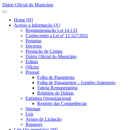
Diário Oficial do Município
Home [H]
Acesso a Informação [A]
Regulamentação Lei 14.133
Conhecendo a Lei nº 12.527/2011
Portarias
Decretos
Prestação de Contas
Diário Oficial do Município
Editais
Ofícios
Pessoal
Folha de Pagamento
Folha de Pagamentos – Gestões Anteriores
Tabela Remuneratória
Relatório de Diárias
Estrutura Organizacional
Registro das Competências
Sitemap
Leis
Avisos de Licitação
Repasses
Leis Orçamentárias [M]