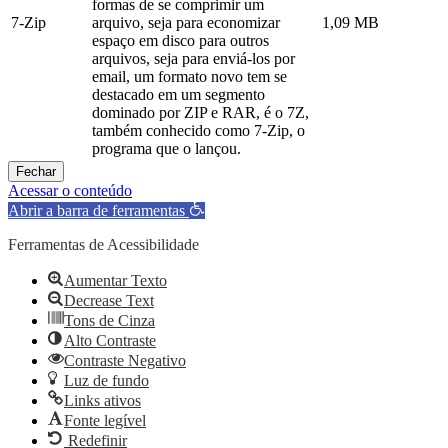
formas de se comprimir um
7-Zip
arquivo, seja para economizar
1,09 MB
espaço em disco para outros
arquivos, seja para enviá-los por
email, um formato novo tem se
destacado em um segmento
dominado por ZIP e RAR, é o 7Z,
também conhecido como 7-Zip, o
programa que o lançou.
Fechar
Acessar o conteúdo
Abrir a barra de ferramentas
Ferramentas de Acessibilidade
Aumentar Texto
Decrease Text
Tons de Cinza
Alto Contraste
Contraste Negativo
Luz de fundo
Links ativos
Fonte legível
Redefinir