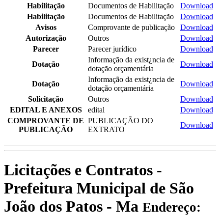
Habilitação
Documentos de Habilitação
Download
Habilitação
Documentos de Habilitação
Download
Avisos
Comprovante de publicação
Download
Autorização
Outros
Download
Parecer
Parecer jurídico
Download
Informação da exist¿ncia de
Dotação
Download
dotação orçamentária
Informação da exist¿ncia de
Dotação
Download
dotação orçamentária
Solicitação
Outros
Download
EDITAL E ANEXOS
edital
Download
COMPROVANTE DE
PUBLICAÇÃO DO
Download
PUBLICAÇÃO
EXTRATO
Licitações e Contratos -
Prefeitura Municipal de São
João dos Patos - Ma
Endereço: